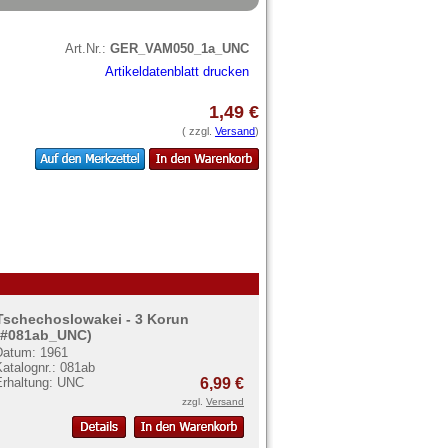
Art.Nr.:
GER_VAM050_1a_UNC
Artikeldatenblatt drucken
1,49 €
( zzgl.
Versand
)
Tschechoslowakei - 3 Korun
(#081ab_UNC)
Datum: 1961
atalognr.: 081ab
Erhaltung: UNC
6,99 €
zzgl.
Versand