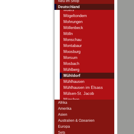
Neu im Shop
Mitterteich
Deutschland
Moers
Mögeltondern
Mohrungen
Möllenbeck
Mölln
Monschau
Montabaur
Moosburg
Morsum
Mosbach
Mühlberg
Mühldorf
Mühlhausen
Mühlhausen im Elsass
Mülsen-St. Jacob
München
Afrika
München Gladbach
Amerika
Münchenbernsdorf
Asien
Münster
Australien & Ozeanien
Münstermaifeld
Europa
Müritz
Sets