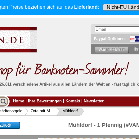
gten Preise beziehen sich
auf das
Lieferland
:
Ihr
 26.811 verschiedene Artikel aus allen Ländern der Welt an - fast tägli
Möcht
Home
|
Ihre Bewertungen
|
Kontakt
|
Newsletter
Alle Lieferungen, auch ins Ausland
, werden
von uns voll versichert. Sie haben
kein Risiko
verka
ssigen
falls die Sendung verloren geht oder beschädigt
tädtenotgeld
Orte mit M...
Mühldorf
Dann si
wird.
Senden S
Absolute Zuverlässigkeit:
sowohl in puncto
Mühldorf - 1 Pfennig (#V
Ihrer Ba
können
Service als auch in der Qualität unserer
.
Banknoten
Weitere 