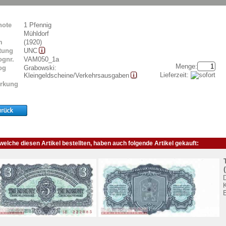
note
1 Pfennig
Mühldorf
m
(1920)
tung
UNC
ognr.
VAM050_1a
Menge:
og
Grabowski:
Lieferzeit:
Kleingeldscheine/Verkehrsausgaben
rkung
elche diesen Artikel bestellten, haben auch folgende Artikel gekauft:
K