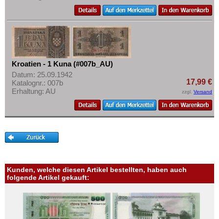
San Marino
Mehr über...
Schottland
Zahlungsbedingungen
Schweden
Privatsphäre und Datenschutz
Schweiz
Widerrufsbelehrung
Serbien
Kroatien - 1 Kuna (#007b_AU)
Liefer- und Versandkosten
Slowakei
Datum: 25.09.1942
AGB
17,99 €
Katalognr.: 007b
Slowenien
Erhaltung: AU
zzgl.
Versand
Impressum
Spanien
Spitzbergen
Tatarstan
Transnistrien
Tschechische Republik
Kunden, welche diesen Artikel bestellten, haben auch
Tschechoslowakei
folgende Artikel gekauft:
Türkei
Ukraine