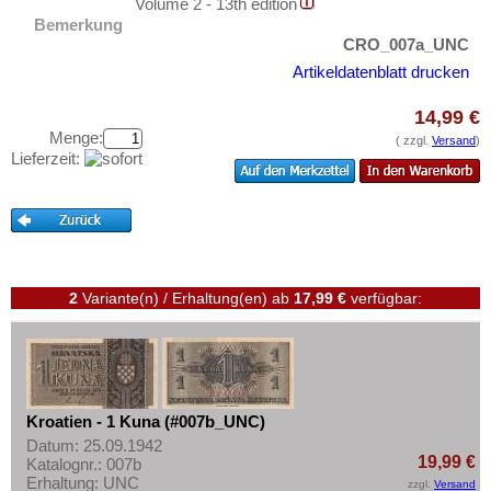
Luxemburg
Volume 2 - 13th edition
Testbanknoten
Bemerkung
Malta
Banknotenbriefe
CRO_007a_UNC
Mazedonien
Artikeldatenblatt drucken
Kataloge
Memelgebiet
Aufbewahrung
14,99 €
Moldawien
Menge:
Gutscheine
( zzgl.
Versand
)
Lieferzeit:
Montenegro
Ihre Bewertungen
Niederlande
Kontakt
Nordirland
Norwegen
Informationen
Österreich
2
Variante(n) / Erhaltung(en)
ab
17,99 €
verfügbar:
Preislisten
Polen
Ankauf
Portugal
Erhaltungsgrade
Rumänien
Gratisbanknoten
Kroatien - 1 Kuna (#007b_UNC)
Russland
Datum: 25.09.1942
FAQ
Saarland
19,99 €
Katalognr.: 007b
Erhaltung: UNC
zzgl.
Versand