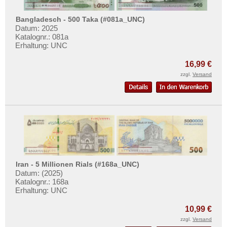
Ungarn
Vatikan
Bangladesch - 500 Taka (#081a_UNC)
Datum: 2025
Weissrussland
Katalognr.: 081a
Erhaltung: UNC
Zypern
16,99 €
zzgl.
Versand
Iran - 5 Millionen Rials (#168a_UNC)
Datum: (2025)
Katalognr.: 168a
Erhaltung: UNC
10,99 €
zzgl.
Versand