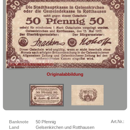
geht oder beschädigt wird.
Geisa
Absolute Zuverlässigkeit:
sowohl in
Geising
puncto Service als auch in der Qualität
unserer Banknoten
Geislingen
Möchten Sie Banknoten
Geldern
verkaufen?
Gelsenkirchen
Dann sind Sie bei uns genau richtig
Gelsenkirchen und Rotthausen
Senden Sie uns einfach ein
Übersichtsbild Ihrer Banknoten an
Genthin
info@banknoten.de
.
Gera
Weitere Informationen zum Ankauf
Originalabbildung
Gernrode
finden Sie
hier
.
Afrika
Gerolstein
Amerika
Giengen
Asien
Gießen
Australien & Ozeanien
Gifhorn
Europa
Gladbeck
Art.Nr.:
Banknote
50 Pfennig
Sets
Land
Gelsenkirchen und Rotthausen