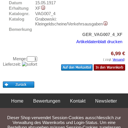
Glashütte
Datum
15.05.1917
Testbanknoten
Erhaltung
XF
Glatz
Banknotenbriefe
Katalognr.
VAG007_4
Glauchau
Katalog
Grabowski:
Kataloge
Kleingeldscheine/Verkehrsausgaben
Glogau
Aufbewahrung
Bemerkung
Glücksburg
GER_VAG007_4_XF
Gutscheine
Artikeldatenblatt drucken
Glückstadt
Ihre Bewertungen
Gnarrenburg
6,99 €
Menge:
Kontakt
Gnoien
( zzgl.
Versand
)
Lieferzeit:
Goch
Informationen
Godesberg
Preislisten
Goldberg (MS/MV)
Ankauf
Gollnow
Erhaltungsgrade
Home
Bewertungen
Kontakt
Newsletter
Golpa
Gratisbanknoten
Privatsphäre und Datenschutz
Impressum
AGB
Gonsenheim
FAQ
Dieser Shop verwendet Session-Cookies ausschliesslich zur
Goslar
Liefer- und Versandkosten
Verwaltung des Warenkorbs und Login-Status. Um eine
Bestellung abzugeben müssen Session-Cookies zugelassen