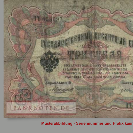
Sie
hier
.
Musterabbildung - Seriennummer und Präfix kann 