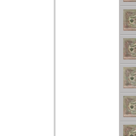
Türkei
Ukraine
Ungarn
Vatikan
Weissrussland
Zypern