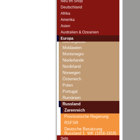
Neu im Shop
Lettland
Deutschland
Liechtenstein
Afrika
Litauen
Amerika
Luxemburg
Asien
Malta
Australien & Ozeanien
Mazedonien
Europa
Memelgebiet
Moldawien
Montenegro
Niederlande
Nordirland
Norwegen
Österreich
Polen
Portugal
Rumänien
Russland
Zarenreich
Provisorische Regierung
RSFSR
Deutsche Besatzung
Russland 1. WK (1916-1918)
Sets
UdSSR