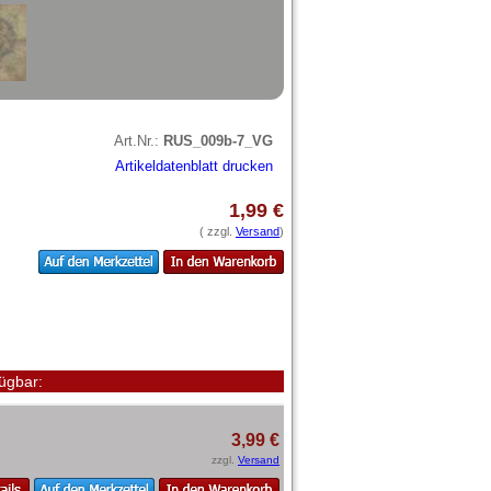
Art.Nr.:
RUS_009b-7_VG
Artikeldatenblatt drucken
1,99 €
( zzgl.
Versand
)
ügbar:
3,99 €
zzgl.
Versand