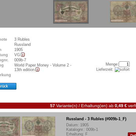
note
3 Rubles
Russland
m
1905
tung
VG
ognr.
009b-7
Menge:
og
World Paper Money - Volume 2 -
Lieferzeit:
13th edition
rkung
57
Variante(n) / Erhaltung(en)
ab
0,49 €
verf
Russland - 3 Rubles (#009b-1_F)
Datum: 1905
Katalognr.: 009b-1
Erhaltung: F