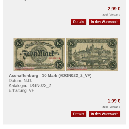
2,99 €
zzgl.
Versand
Aschaffenburg - 10 Mark (#DGN022_2_VF)
Datum: N.D.
Katalognr.: DGN022_2
Erhaltung: VF
1,99 €
zzgl.
Versand