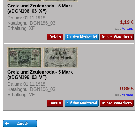
Orte mit K...
Mehr über...
Greiz und Zeulenroda - 5 Mark
Orte mit L...
(#DGN196_03_XF)
Zahlungsbedingungen
Datum: 01.11.1918
Orte mit M...
Privatsphäre und Datenschutz
1,19 €
Katalognr.: DGN196_03
Orte mit N...
Erhaltung: XF
zzgl.
Versand
Widerrufsbelehrung
Orte mit O...
Liefer- und Versandkosten
Orte mit P...
AGB
Orte mit Q...
Impressum
Orte mit R...
Greiz und Zeulenroda - 5 Mark
Orte mit S...
(#DGN196_03_VF)
Orte mit T...
Datum: 01.11.1918
0,89 €
Katalognr.: DGN196_03
Orte mit U...
Erhaltung: VF
zzgl.
Versand
Orte mit V...
Orte mit W...
Orte mit X...
Orte mit Z...