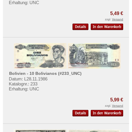
Russland
Mehr über...
Erhaltung: UNC
Saarland
Zahlungsbedingungen
5,49 €
San Marino
zzgl.
Versand
Privatsphäre und Datenschutz
Schottland
Widerrufsbelehrung
Schweden
Liefer- und Versandkosten
Schweiz
AGB
Serbien
Impressum
Slowakei
Slowenien
Bolivien - 10 Bolivianos (#233_UNC)
Datum: L28.11.1986
Spanien
Katalognr.: 233
Erhaltung: UNC
Spitzbergen
Tatarstan
5,99 €
zzgl.
Versand
Transnistrien
Tschechische Republik
Tschechoslowakei