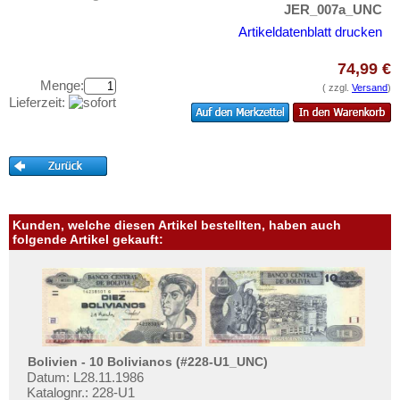
Liechtenstein
Testbanknoten
JER_007a_UNC
Litauen
Artikeldatenblatt drucken
Banknotenbriefe
Luxemburg
Kataloge
74,99 €
Malta
Menge:
Aufbewahrung
( zzgl.
Versand
)
Lieferzeit:
Mazedonien
Gutscheine
Memelgebiet
Ihre Bewertungen
Moldawien
Kontakt
Montenegro
Niederlande
Informationen
Kunden, welche diesen Artikel bestellten, haben auch
folgende Artikel gekauft:
Nordirland
Preislisten
Norwegen
Ankauf
Österreich
Erhaltungsgrade
Polen
Gratisbanknoten
Portugal
Bolivien - 10 Bolivianos (#228-U1_UNC)
FAQ
Rumänien
Datum: L28.11.1986
Katalognr.: 228-U1