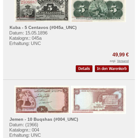
Türkei
Ukraine
Ungarn
Kuba - 5 Centavos (#045a_UNC)
Vatikan
Datum: 15.05.1896
Katalognr.: 045a
Weissrussland
Erhaltung: UNC
Zypern
49,99 €
zzgl.
Versand
Jemen - 10 Buqshas (#004_UNC)
Datum: (1966)
Katalognr.: 004
Erhaltung: UNC