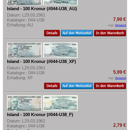
Polen
Mehr über...
Island - 100 Kronur (#044-U38_AU)
Portugal
Zahlungsbedingungen
Datum: L29.03.1961
Rumänien
7,99 €
Katalognr.: 044-U38
Privatsphäre und Datenschutz
Erhaltung: AU
zzgl.
Versand
Russland
Widerrufsbelehrung
Saarland
Liefer- und Versandkosten
San Marino
AGB
Schottland
Impressum
Island - 100 Kronur (#044-U38_XF)
Schweden
Datum: L29.03.1961
Schweiz
5,99 €
Katalognr.: 044-U38
Erhaltung: XF
zzgl.
Versand
Serbien
Slowakei
Slowenien
Spanien
Spitzbergen
Island - 100 Kronur (#044-U38_F)
Datum: L29.03.1961
Tatarstan
2,79 €
Katalognr.: 044-U38