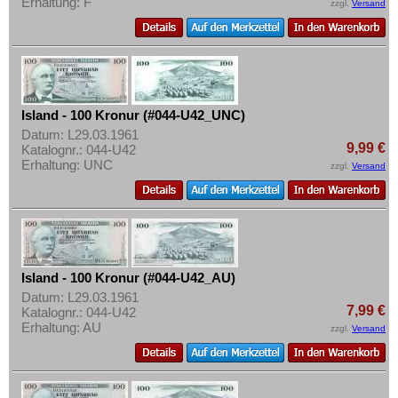
Erhaltung: F
Transnistrien
zzgl.
Versand
Tschechische Republik
Tschechoslowakei
Türkei
Ukraine
Island - 100 Kronur (#044-U42_UNC)
Datum: L29.03.1961
Ungarn
9,99 €
Katalognr.: 044-U42
Vatikan
Erhaltung: UNC
zzgl.
Versand
Weissrussland
Zypern
Island - 100 Kronur (#044-U42_AU)
Datum: L29.03.1961
7,99 €
Katalognr.: 044-U42
Erhaltung: AU
zzgl.
Versand