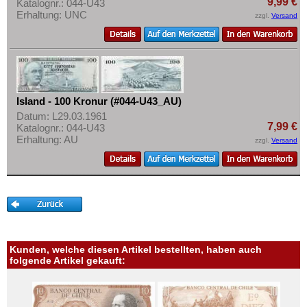
9,99 €
Katalognr.: 044-U43
Erhaltung: UNC
zzgl.
Versand
Island - 100 Kronur (#044-U43_AU)
Datum: L29.03.1961
7,99 €
Katalognr.: 044-U43
Erhaltung: AU
zzgl.
Versand
Kunden, welche diesen Artikel bestellten, haben auch
folgende Artikel gekauft: