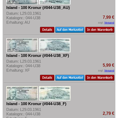
Polen
Mehr über...
Island - 100 Kronur (#044-U38_AU)
Portugal
Zahlungsbedingungen
Datum: L29.03.1961
Rumänien
7,99 €
Katalognr.: 044-U38
Privatsphäre und Datenschutz
Erhaltung: AU
zzgl.
Versand
Russland
Widerrufsbelehrung
Saarland
Liefer- und Versandkosten
San Marino
AGB
Schottland
Impressum
Island - 100 Kronur (#044-U38_XF)
Schweden
Datum: L29.03.1961
Schweiz
5,99 €
Katalognr.: 044-U38
Erhaltung: XF
zzgl.
Versand
Serbien
Slowakei
Slowenien
Spanien
Spitzbergen
Island - 100 Kronur (#044-U38_F)
Datum: L29.03.1961
Tatarstan
2,79 €
Katalognr.: 044-U38