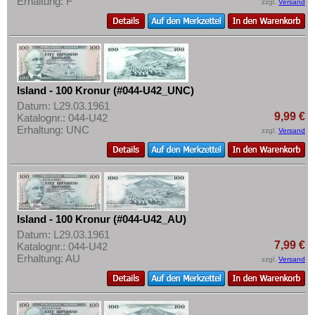
Erhaltung: F
Transnistrien
zzgl.
Versand
Tschechische Republik
Tschechoslowakei
Türkei
Ukraine
Island - 100 Kronur (#044-U42_UNC)
Datum: L29.03.1961
Ungarn
9,99 €
Katalognr.: 044-U42
Vatikan
Erhaltung: UNC
zzgl.
Versand
Weissrussland
Zypern
Island - 100 Kronur (#044-U42_AU)
Datum: L29.03.1961
7,99 €
Katalognr.: 044-U42
Erhaltung: AU
zzgl.
Versand