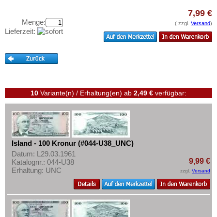
Jugoslawien
Testbanknoten
7,99 €
Kroatien
Banknotenbriefe
Menge:
( zzgl.
Versand
)
Lettland
Lieferzeit:
Kataloge
Liechtenstein
Aufbewahrung
Litauen
Gutscheine
Luxemburg
Ihre Bewertungen
Malta
10
Variante(n) / Erhaltung(en)
ab
2,49 €
verfügbar:
Kontakt
Mazedonien
Memelgebiet
Informationen
Moldawien
Preislisten
Island - 100 Kronur (#044-U38_UNC)
Montenegro
Ankauf
Datum: L29.03.1961
Niederlande
9,99 €
Katalognr.: 044-U38
Erhaltungsgrade
Erhaltung: UNC
zzgl.
Versand
Nordirland
Gratisbanknoten
Norwegen
FAQ
Österreich