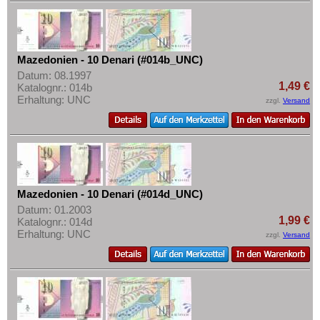
Slowenien
Mehr über...
Spanien
Zahlungsbedingungen
Spitzbergen
Privatsphäre und Datenschutz
Mazedonien - 10 Denari (#014b_UNC)
Tatarstan
Widerrufsbelehrung
Datum: 08.1997
1,49 €
Transnistrien
Katalognr.: 014b
Liefer- und Versandkosten
Erhaltung: UNC
zzgl.
Versand
Tschechische Republik
AGB
Tschechoslowakei
Impressum
Türkei
Ukraine
Ungarn
Mazedonien - 10 Denari (#014d_UNC)
Datum: 01.2003
Vatikan
1,99 €
Katalognr.: 014d
Erhaltung: UNC
Weissrussland
zzgl.
Versand
Zypern