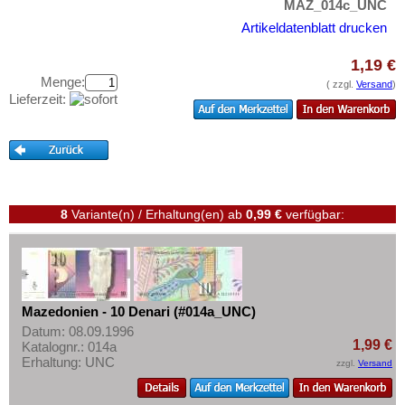
Niederlande
MAZ_014c_UNC
Testbanknoten
Nordirland
Artikeldatenblatt drucken
Banknotenbriefe
Norwegen
Kataloge
1,19 €
Österreich
Menge:
( zzgl.
Versand
)
Aufbewahrung
Lieferzeit:
Polen
Gutscheine
Portugal
Ihre Bewertungen
Rumänien
Kontakt
Russland
8
Variante(n) / Erhaltung(en)
ab
0,99 €
verfügbar:
Saarland
Informationen
San Marino
Preislisten
Schottland
Ankauf
Schweden
Mazedonien - 10 Denari (#014a_UNC)
Erhaltungsgrade
Schweiz
Datum: 08.09.1996
Gratisbanknoten
1,99 €
Katalognr.: 014a
Serbien
Erhaltung: UNC
zzgl.
Versand
FAQ
Slowakei