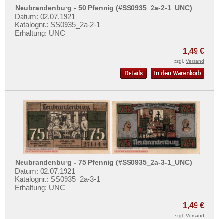
Orte mit T...
Neubrandenburg - 50 Pfennig (#SS0935_2a-2-1_UNC)
Orte mit U...
Datum: 02.07.1921
Katalognr.: SS0935_2a-2-1
Orte mit V...
Erhaltung: UNC
Orte mit W...
1,49 €
Orte mit X...
zzgl.
Versand
Orte mit Z...
Neubrandenburg - 75 Pfennig (#SS0935_2a-3-1_UNC)
Datum: 02.07.1921
Katalognr.: SS0935_2a-3-1
Erhaltung: UNC
1,49 €
zzgl.
Versand