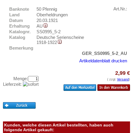
Oebisfelde-Kaltendorf
Testbanknoten
Oelde
Art.Nr.:
Banknote
50 Pfennig
Banknotenbriefe
Land
Oberheldrungen
Oels
Datum
20.03.1921
Kataloge
Erhaltung
AU
Oelsnitz
Aufbewahrung
Katalognr.
SS0995_5-2
Oeynhausen, Bad
Katalog
Deutsche Serienscheine
Gutscheine
1918-1922
Offenburg
Bemerkung
Ihre Bewertungen
Ohrdruf
GER_SS0995_5-2_AU
Artikeldatenblatt drucken
Kontakt
Olbernhau
Oldenburg
2,99 €
Informationen
Menge:
Oldenburg i. O.
( zzgl.
Versand
)
Lieferzeit:
Preislisten
Oldesloe, Bad
Ankauf
Oldisleben
Erhaltungsgrade
Oos-Baden
Gratisbanknoten
Oppurg
FAQ
Oranienbaum
Kunden, welche diesen Artikel bestellten, haben auch
folgende Artikel gekauft: