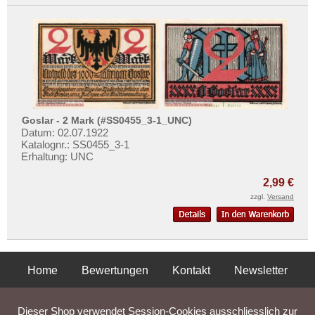
Goslar - 2 Mark (#SS0455_3-1_UNC)
Datum: 02.07.1922
Katalognr.: SS0455_3-1
Erhaltung: UNC
2,99 €
zzgl.
Versand
Home
Bewertungen
Kontakt
Newsletter
Privatsphäre und Datenschutz
Impressum
AGB
Dieser Shop verwendet Session-Cookies ausschliesslich zur