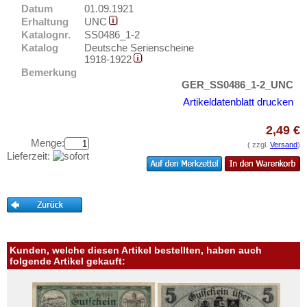
Güsten
Testbanknoten
Datum
01.09.1921
Güstrow
Erhaltung
UNC
Banknotenbriefe
Katalognr.
SS0486_1-2
Orte mit H...
Katalog
Deutsche Serienscheine
Kataloge
1918-1922
Orte mit I...
Aufbewahrung
Bemerkung
Orte mit J...
GER_SS0486_1-2_UNC
Gutscheine
Artikeldatenblatt drucken
Orte mit K...
Ihre Bewertungen
Orte mit L...
2,49 €
Menge:
Kontakt
Orte mit M...
( zzgl.
Versand
)
Lieferzeit:
Orte mit N...
Informationen
Orte mit O...
Preislisten
Orte mit P...
Ankauf
Orte mit Q...
Erhaltungsgrade
Orte mit R...
Kunden, welche diesen Artikel bestellten, haben auch
Gratisbanknoten
folgende Artikel gekauft:
Orte mit S...
FAQ
Orte mit T...