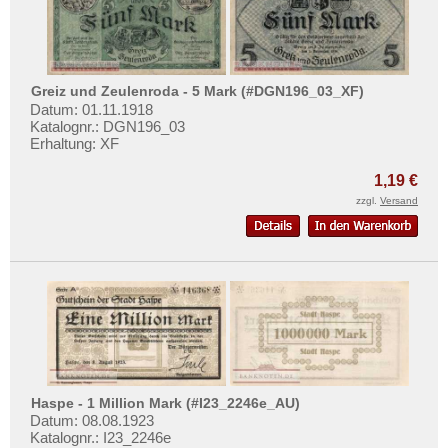
Orte mit U...
Mehr über...
Orte mit V...
Zahlungsbedingungen
Orte mit W...
Privatsphäre und Datenschutz
Orte mit X...
Greiz und Zeulenroda - 5 Mark (#DGN196_03_XF)
Widerrufsbelehrung
Datum: 01.11.1918
Orte mit Z...
Katalognr.: DGN196_03
Liefer- und Versandkosten
Erhaltung: XF
AGB
1,19 €
Impressum
zzgl.
Versand
Haspe - 1 Million Mark (#I23_2246e_AU)
Datum: 08.08.1923
Katalognr.: I23_2246e