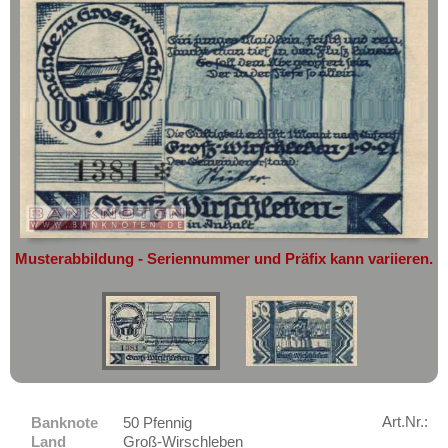
geht oder beschädigt wird.
Grömitz
Absolute Zuverlässigkeit:
sowohl in
Groß Nordende
puncto Service als auch in der Qualität
unserer Banknoten
Groß-Flottbeck
Möchten Sie Banknoten
Groß-Poritsch
verkaufen?
Groß-Salze
Dann sind Sie bei uns genau richtig
Groß-Wirschleben
Senden Sie uns einfach ein
Übersichtsbild Ihrer Banknoten an
Großbreitenbach
info@banknoten.de
.
Großenhain
Weitere Informationen zum Ankauf
Musterabbildung - Seriennummer und Präfix kann variieren.
Gross-Reken
finden Sie
hier
.
Afrika
Grosszschocher
Amerika
Grube Ilse
Asien
Grünberg (Schlesien)
Australien & Ozeanien
Grundhof in Angeln
Europa
Guhrau
Art.Nr.:
Banknote
50 Pfennig
Sets
Land
Groß-Wirschleben