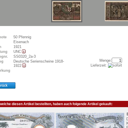
note
50 Pfennig
Eisenach
m
1921
tung
UNC
ognr.
SS0320_2a-3
Menge:
og
Deutsche Serienscheine 1918-
Lieferzeit:
1922
rkung
elche diesen Artikel bestellten, haben auch folgende Artikel gekauft:
K