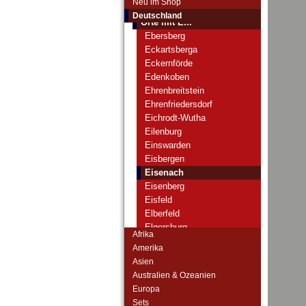
Neu im Shop
Orte mit D...
Deutschland
Orte mit E...
Ebersberg
Eckartsberga
Eckernförde
Edenkoben
Ehrenbreitstein
Ehrenfriedersdorf
Eichrodt-Wutha
Eilenburg
Einswarden
Eisbergen
Eisenach
Eisenberg
Eisfeld
Elberfeld
Elgersburg
Afrika
Ellrich
Amerika
Elmshorn
Asien
Emmendingen
Australien & Ozeanien
Emmerich
Europa
Ems, Bad
Sets