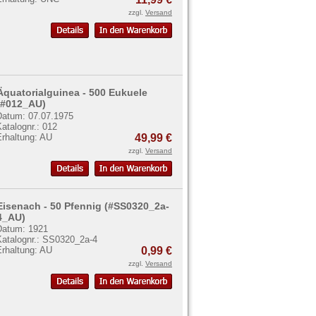
zzgl.
Versand
Äquatorialguinea - 500 Eukuele
(#012_AU)
Datum: 07.07.1975
atalognr.: 012
Erhaltung: AU
49,99 €
zzgl.
Versand
Eisenach - 50 Pfennig (#SS0320_2a-
4_AU)
Datum: 1921
Katalognr.: SS0320_2a-4
Erhaltung: AU
0,99 €
zzgl.
Versand