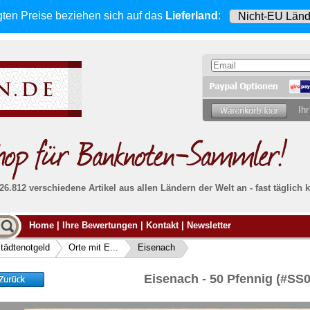
gten Preise beziehen sich
auf das
Lieferland
:
Ihr
 26.812 verschiedene Artikel aus allen Ländern der Welt an - fast tägli
Möcht
Home
|
Ihre Bewertungen
|
Kontakt
|
Newsletter
Alle Lieferungen, auch ins Ausland
, werden
von uns voll versichert. Sie haben
kein Risiko
verka
ssigen
falls die Sendung verloren geht oder beschädigt
tädtenotgeld
Orte mit E...
Eisenach
Dann si
wird.
Senden S
Absolute Zuverlässigkeit:
sowohl in puncto
Eisenach - 50 Pfennig (#S
Ihrer Ba
können
Service als auch in der Qualität unserer
.
Banknoten
Weitere 