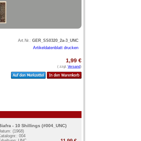
Art.Nr.:
GER_SS0320_2a-3_UNC
Artikeldatenblatt drucken
1,99 €
( zzgl.
Versand
)
Biafra - 10 Shillings (#004_UNC)
Datum: (1968)
atalognr.: 004
Erhaltung: UNC
11,99 €