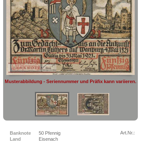
geht oder beschädigt wird.
Ehrenfriedersdorf
Absolute Zuverlässigkeit:
sowohl in
Eichrodt-Wutha
puncto Service als auch in der Qualität
unserer Banknoten
Eilenburg
Möchten Sie Banknoten
Einswarden
verkaufen?
Eisbergen
Dann sind Sie bei uns genau richtig
Eisenach
Senden Sie uns einfach ein
Übersichtsbild Ihrer Banknoten an
Eisenberg
info@banknoten.de
.
Eisfeld
Weitere Informationen zum Ankauf
Musterabbildung - Seriennummer und Präfix kann variieren.
Elberfeld
finden Sie
hier
.
Afrika
Elgersburg
Amerika
Ellrich
Asien
Elmshorn
Australien & Ozeanien
Emmendingen
Europa
Emmerich
Art.Nr.:
Banknote
50 Pfennig
Sets
Land
Eisenach