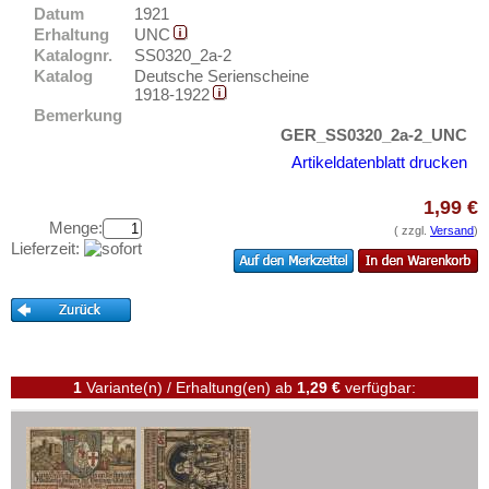
Ems, Bad
Testbanknoten
Datum
1921
Ennigerloh
Erhaltung
UNC
Banknotenbriefe
Katalognr.
SS0320_2a-2
Erbach im Odenwald
Katalog
Deutsche Serienscheine
Kataloge
1918-1922
Erfurt
Aufbewahrung
Bemerkung
Erkelenz
GER_SS0320_2a-2_UNC
Gutscheine
Artikeldatenblatt drucken
Erlangen
Ihre Bewertungen
Eschershausen
1,99 €
Menge:
Kontakt
Eschwege
( zzgl.
Versand
)
Lieferzeit:
Esens
Informationen
Esingen
Preislisten
Essen
Ankauf
Esslingen
Erhaltungsgrade
1
Variante(n) / Erhaltung(en)
ab
1,29 €
verfügbar:
Ettal
Gratisbanknoten
Ettenheim
FAQ
Eutin