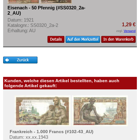
Orte mit F...
Mehr über...
Eisenach - 50 Pfennig (#SS0320_2a-
Orte mit G...
2_AU)
Zahlungsbedingungen
Orte mit H...
Datum: 1921
Privatsphäre und Datenschutz
1,29 €
Katalognr.: SS0320_2a-2
Orte mit I...
Erhaltung: AU
zzgl.
Versand
Widerrufsbelehrung
Orte mit J...
Liefer- und Versandkosten
Orte mit K...
AGB
Orte mit L...
Impressum
Orte mit M...
Orte mit N...
Kunden, welche diesen Artikel bestellten, haben auch
Orte mit O...
folgende Artikel gekauft:
Orte mit P...
Orte mit Q...
Orte mit R...
Orte mit S...
Frankreich - 1.000 Francs (#102-43_AU)
Orte mit T...
Datum: xx.xx.1943