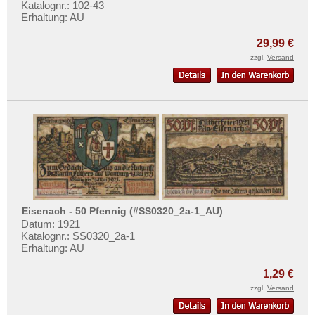
Orte mit U...
Katalognr.: 102-43
Erhaltung: AU
Orte mit V...
29,99 €
Orte mit W...
zzgl.
Versand
Orte mit X...
Orte mit Z...
Eisenach - 50 Pfennig (#SS0320_2a-1_AU)
Datum: 1921
Katalognr.: SS0320_2a-1
Erhaltung: AU
1,29 €
zzgl.
Versand