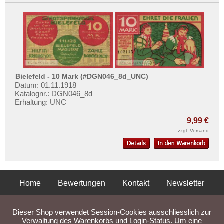
Bielefeld - 10 Mark (#DGN046_8d_UNC)
Datum: 01.11.1918
Katalognr.: DGN046_8d
Erhaltung: UNC
9,99 €
zzgl.
Versand
Home
Bewertungen
Kontakt
Newsletter
Privatsphäre und Datenschutz
Impressum
AGB
Dieser Shop verwendet Session-Cookies ausschliesslich zur
Liefer- und Versandkosten
Verwaltung des Warenkorbs und Login-Status. Um eine