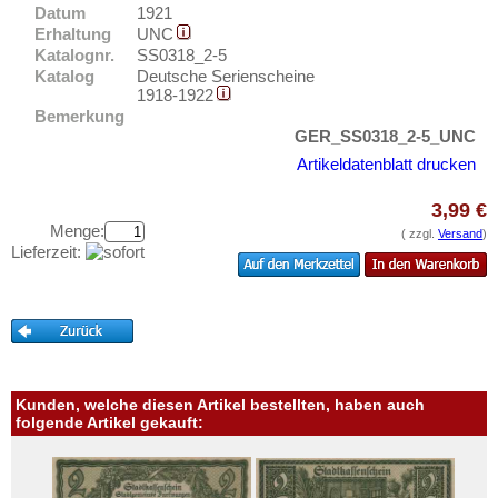
Ems, Bad
Testbanknoten
Datum
1921
Ennigerloh
Erhaltung
UNC
Banknotenbriefe
Katalognr.
SS0318_2-5
Erbach im Odenwald
Katalog
Deutsche Serienscheine
Kataloge
1918-1922
Erfurt
Aufbewahrung
Bemerkung
Erkelenz
GER_SS0318_2-5_UNC
Gutscheine
Artikeldatenblatt drucken
Erlangen
Ihre Bewertungen
Eschershausen
3,99 €
Menge:
Kontakt
Eschwege
( zzgl.
Versand
)
Lieferzeit:
Esens
Informationen
Esingen
Preislisten
Essen
Ankauf
Esslingen
Erhaltungsgrade
Ettal
Kunden, welche diesen Artikel bestellten, haben auch
Gratisbanknoten
folgende Artikel gekauft:
Ettenheim
FAQ
Eutin