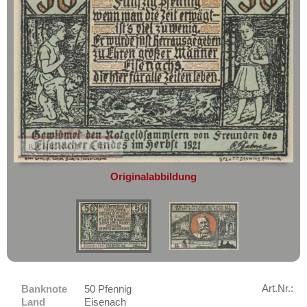
geht oder beschädigt wird.
Ehrenfriedersdorf
Absolute Zuverlässigkeit:
sowohl in
Eichrodt-Wutha
puncto Service als auch in der Qualität
unserer Banknoten
Eilenburg
Möchten Sie Banknoten
Einswarden
verkaufen?
Eisbergen
Dann sind Sie bei uns genau richtig
Eisenach
Senden Sie uns einfach ein
Übersichtsbild Ihrer Banknoten an
Eisenberg
info@banknoten.de
.
Eisfeld
Weitere Informationen zum Ankauf
Originalabbildung
Elberfeld
finden Sie
hier
.
Afrika
Elgersburg
Amerika
Ellrich
Asien
Elmshorn
Australien & Ozeanien
Emmendingen
Europa
Emmerich
Art.Nr.:
Banknote
50 Pfennig
Sets
Land
Eisenach