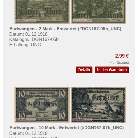
Orte mit F...
Mehr über...
Orte mit G...
Zahlungsbedingungen
Orte mit H...
Privatsphäre und Datenschutz
Orte mit I...
Furtwangen - 2 Mark - Entwertet (#DGN167-05b_UNC)
Widerrufsbelehrung
Datum: 01.12.1918
Orte mit J...
Katalognr.: DGN167-05b
Liefer- und Versandkosten
Erhaltung: UNC
Orte mit K...
AGB
Orte mit L...
2,99 €
Impressum
zzgl.
Versand
Orte mit M...
Orte mit N...
Orte mit O...
Orte mit P...
Orte mit Q...
Orte mit R...
Orte mit S...
Furtwangen - 10 Mark - Entwertet (#DGN167-07b_UNC)
Orte mit T...
Datum: 01.12.1918