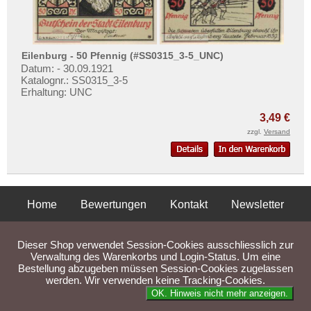
Ettal
Mehr über...
Ettenheim
Zahlungsbedingungen
Eutin
Privatsphäre und Datenschutz
Eilenburg - 50 Pfennig (#SS0315_3-5_UNC)
Orte mit F...
Datum: - 30.09.1921
Widerrufsbelehrung
Katalognr.: SS0315_3-5
Orte mit G...
Erhaltung: UNC
Liefer- und Versandkosten
Orte mit H...
AGB
3,49 €
Orte mit I...
zzgl.
Versand
Impressum
Orte mit J...
Orte mit K...
Orte mit L...
Home
Bewertungen
Kontakt
Newsletter
Orte mit M...
Privatsphäre und Datenschutz
Impressum
AGB
Orte mit N...
Dieser Shop verwendet Session-Cookies ausschliesslich zur
Orte mit O...
Liefer- und Versandkosten
Verwaltung des Warenkorbs und Login-Status. Um eine
Bestellung abzugeben müssen Session-Cookies zugelassen
Orte mit P...
werden. Wir verwenden keine Tracking-Cookies.
Parse Time: 0.040s
Orte mit Q...
OK. Hinweis nicht mehr anzeigen.