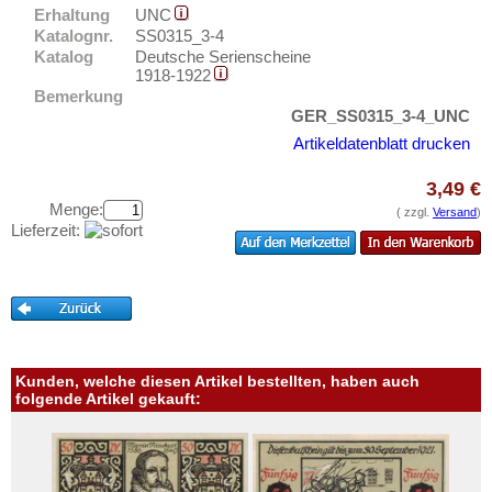
Elmshorn
Testbanknoten
Erhaltung
UNC
Emmendingen
Katalognr.
SS0315_3-4
Banknotenbriefe
Katalog
Deutsche Serienscheine
Emmerich
1918-1922
Kataloge
Bemerkung
Ems, Bad
Aufbewahrung
GER_SS0315_3-4_UNC
Ennigerloh
Gutscheine
Artikeldatenblatt drucken
Erbach im Odenwald
3,49 €
Ihre Bewertungen
Erfurt
Menge:
( zzgl.
Versand
)
Kontakt
Erkelenz
Lieferzeit:
Erlangen
Informationen
Eschershausen
Preislisten
Eschwege
Ankauf
Esens
Erhaltungsgrade
Kunden, welche diesen Artikel bestellten, haben auch
Esingen
folgende Artikel gekauft:
Gratisbanknoten
Essen
FAQ
Esslingen