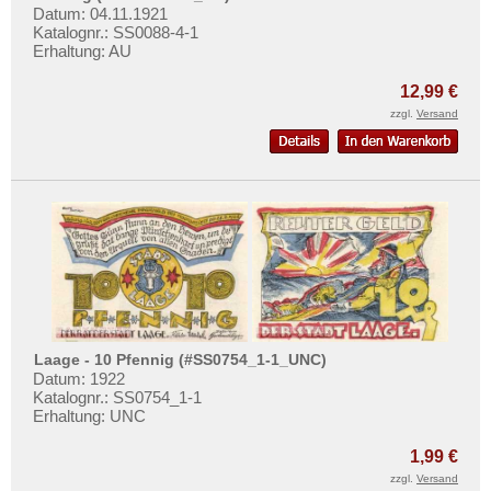
Orte mit R...
Datum: 04.11.1921
Katalognr.: SS0088-4-1
Orte mit S...
Erhaltung: AU
Orte mit T...
12,99 €
Orte mit U...
zzgl.
Versand
Orte mit V...
Orte mit W...
Orte mit X...
Orte mit Z...
Laage - 10 Pfennig (#SS0754_1-1_UNC)
Datum: 1922
Katalognr.: SS0754_1-1
Erhaltung: UNC
1,99 €
zzgl.
Versand