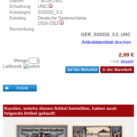
Elmshorn
Datum
- 30.09.1921
Testbanknoten
Erhaltung
UNC
Emmendingen
Banknotenbriefe
Katalognr.
SS0315_3-2
Katalog
Deutsche Serienscheine
Emmerich
Kataloge
1918-1922
Ems, Bad
Bemerkung
Aufbewahrung
GER_SS0315_3-2_UNC
Ennigerloh
Gutscheine
Artikeldatenblatt drucken
Erbach im Odenwald
2,99 €
Ihre Bewertungen
Erfurt
Menge:
( zzgl.
Versand
)
Kontakt
Erkelenz
Lieferzeit:
Erlangen
Informationen
Eschershausen
Preislisten
Eschwege
Ankauf
Esens
Erhaltungsgrade
Kunden, welche diesen Artikel bestellten, haben auch
Esingen
folgende Artikel gekauft:
Gratisbanknoten
Essen
FAQ
Esslingen