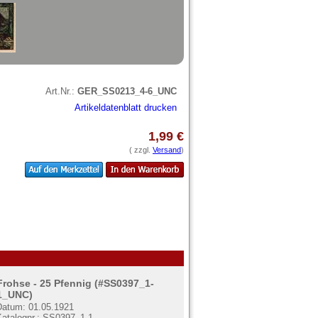
Art.Nr.:
GER_SS0213_4-6_UNC
Artikeldatenblatt drucken
1,99 €
( zzgl.
Versand
)
Frohse - 25 Pfennig (#SS0397_1-
1_UNC)
Datum: 01.05.1921
Katalognr.: SS0397_1-1