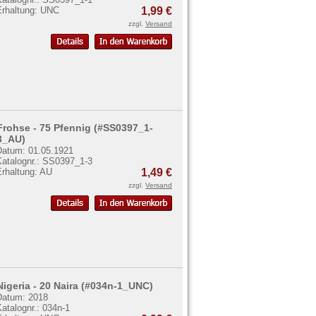
Erhaltung: UNC
1,99 €
zzgl.
Versand
Frohse - 75 Pfennig (#SS0397_1-
3_AU)
Datum: 01.05.1921
Katalognr.: SS0397_1-3
Erhaltung: AU
1,49 €
zzgl.
Versand
Nigeria - 20 Naira (#034n-1_UNC)
Datum: 2018
atalognr.: 034n-1