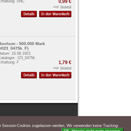
Erhaltung: UNC
0,99 €
zzgl.
Versand
Bochum - 500.000 Mark
(#I23_0475k_F)
Datum: 15.08.1923
atalognr.: I23_0475k
rhaltung: F
1,79 €
zzgl.
Versand
n Session-Cookies zugelassen werden. Wir verwenden keine Tracking-
OK. Hinweis nicht mehr anzeigen.