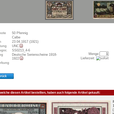
note
50 Pfennig
Calbe
m
23.04.1917 (1921)
tung
UNC
ognr.
SS0213_4-6
Menge:
og
Deutsche Serienscheine 1918-
Lieferzeit:
1922
rkung
elche diesen Artikel bestellten, haben auch folgende Artikel gekauft: