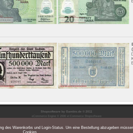
K
E
Shopsoftware
by Gambio.de © 2011
eCommerce Engine © 2006
xt:Commerce Shopsoftware
ung des Warenkorbs und Login-Status. Um eine Bestellung abzugeben müsse
Cookies.
Parse Time: 0.066s