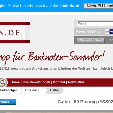
gten Preise beziehen sich
auf das
Lieferland
:
Ihr
 26.811 verschiedene Artikel aus allen Ländern der Welt an - fast tägli
Möcht
Home
|
Ihre Bewertungen
|
Kontakt
|
Newsletter
Alle Lieferungen, auch ins Ausland
, werden
von uns voll versichert. Sie haben
kein Risiko
verka
ssigen
falls die Sendung verloren geht oder beschädigt
tädtenotgeld
Orte mit C...
Calbe
Dann si
wird.
Senden S
Absolute Zuverlässigkeit:
sowohl in puncto
Calbe - 50 Pfennig (#SS
Ihrer Ba
können
Service als auch in der Qualität unserer
.
Banknoten
Weitere 