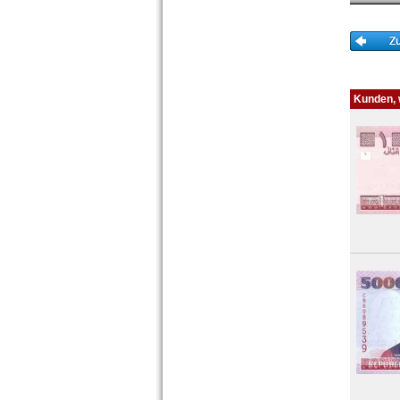
Zimbabwe
Kunden, w