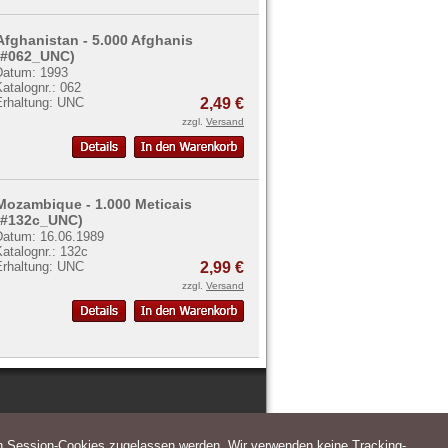
Afghanistan - 5.000 Afghanis
(#062_UNC)
Datum: 1993
atalognr.: 062
Erhaltung: UNC
2,49 €
zzgl.
Versand
Mozambique - 1.000 Meticais
(#132c_UNC)
Datum: 16.06.1989
atalognr.: 132c
Erhaltung: UNC
2,99 €
zzgl.
Versand
n Session-Cookies zugelassen werden. Wir verwenden keine Tracking-