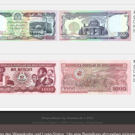
K
K
Shopsoftware
by Gambio.de © 2011
eCommerce Engine © 2006
xt:Commerce Shopsoftware
ung des Warenkorbs und Login-Status. Um eine Bestellung abzugeben müsse