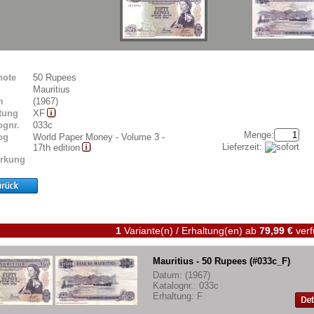
note
50 Rupees
Mauritius
m
(1967)
tung
XF
ognr.
033c
Menge:
og
World Paper Money - Volume 3 -
Lieferzeit:
17th edition
rkung
1
Variante(n) / Erhaltung(en)
ab
79,99 €
verf
Mauritius - 50 Rupees (#033c_F)
Datum: (1967)
Katalognr.: 033c
Erhaltung: F