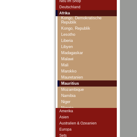
Neu im Shop
Kenia
Deutschland
Komoren
Afrika
Kongo, Demokratische
Republik
Kongo, Republik
Lesotho
Liberia
Libyen
Madagaskar
Malawi
Mali
Marokko
Mauretanien
Mauritius
Mozambique
Namibia
Niger
Nigeria
Amerika
Ostafrika
Asien
Portugiesisch Guinea
Australien & Ozeanien
Rhodesien
Europa
Rhodesien & Nyasaland
Sets