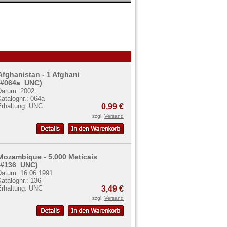
Afghanistan - 1 Afghani
(#064a_UNC)
Datum: 2002
atalognr.: 064a
Erhaltung: UNC
0,99 €
zzgl.
Versand
Mozambique - 5.000 Meticais
(#136_UNC)
Datum: 16.06.1991
atalognr.: 136
Erhaltung: UNC
3,49 €
zzgl.
Versand