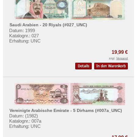
Saudi Arabien - 20 Riyals (#027_UNC)
Datum: 1999
Katalognr.: 027
Erhaltung: UNC
19,99 €
zzgl.
Versand
Vereinigte Arabische Emirate - 5 Dirhams (#007a_UNC)
Datum: (1982)
Katalognr.: 007a
Erhaltung: UNC