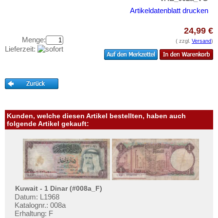
Testbanknoten
Artikeldatenblatt drucken
Banknotenbriefe
24,99 €
Kataloge
Menge:
( zzgl.
Versand
)
Aufbewahrung
Lieferzeit:
Gutscheine
Ihre Bewertungen
Kontakt
Kunden, welche diesen Artikel bestellten, haben auch
Informationen
folgende Artikel gekauft:
Preislisten
Ankauf
Erhaltungsgrade
Gratisbanknoten
Kuwait - 1 Dinar (#008a_F)
Datum: L1968
FAQ
Katalognr.: 008a
Erhaltung: F