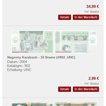
Mehr über...
34,99 €
Zahlungsbedingungen
zzgl.
Versand
Privatsphäre und Datenschutz
Widerrufsbelehrung
Liefer- und Versandkosten
AGB
Impressum
Nagorny Karabach - 10 Drams (#902_UNC)
Datum: 2004
Katalognr.: 902
Erhaltung: UNC
2,99 €
zzgl.
Versand