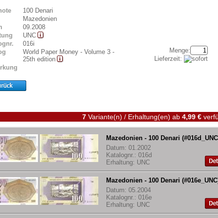
note
100 Denari
Mazedonien
m
09.2008
tung
UNC
ognr.
016i
Menge:
og
World Paper Money - Volume 3 -
Lieferzeit:
25th edition
rkung
7
Variante(n) / Erhaltung(en)
ab
4,99 €
verfü
Mazedonien - 100 Denari (#016d_UNC
Datum: 01.2002
Katalognr.: 016d
Erhaltung: UNC
Mazedonien - 100 Denari (#016e_UNC
Datum: 05.2004
Katalognr.: 016e
Erhaltung: UNC