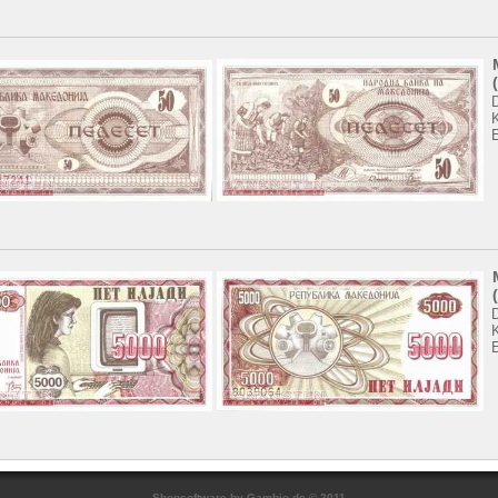
K
K
Shopsoftware
by Gambio.de © 2011