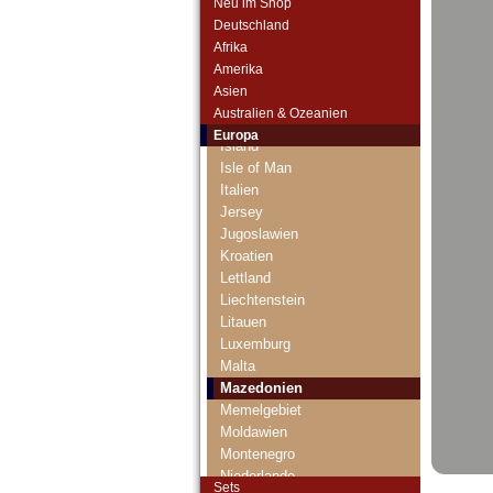
Neu im Shop
Gibraltar
Deutschland
Griechenland
Afrika
Grönland
Amerika
Grossbritannien
Asien
Guernsey
Australien & Ozeanien
Irland
Europa
Island
Isle of Man
Italien
Jersey
Jugoslawien
Kroatien
Lettland
Liechtenstein
Litauen
Luxemburg
Malta
Mazedonien
Memelgebiet
Moldawien
Montenegro
Niederlande
Sets