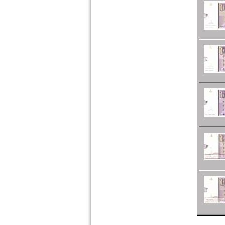
Ungarn
Vatikan
Weissrussland
Zypern