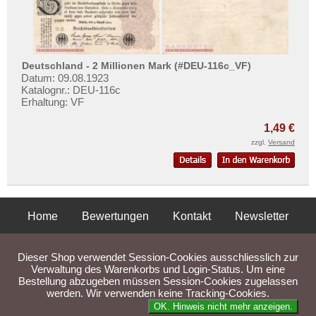
Deutschland - 2 Millionen Mark (#DEU-116c_VF)
Datum: 09.08.1923
Katalognr.: DEU-116c
Erhaltung: VF
1,49 €
zzgl.
Versand
Home
Bewertungen
Kontakt
Newsletter
Privatsphäre und Datenschutz
Impressum
AGB
Dieser Shop verwendet Session-Cookies ausschliesslich zur
Liefer- und Versandkosten
Verwaltung des Warenkorbs und Login-Status. Um eine
Bestellung abzugeben müssen Session-Cookies zugelassen
werden. Wir verwenden keine Tracking-Cookies.
Parse Time: 0.033s
OK. Hinweis nicht mehr anzeigen.