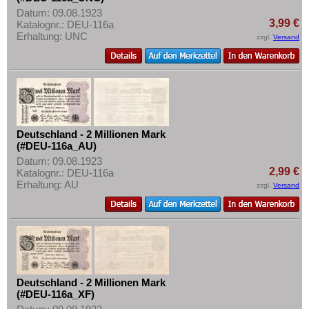
Mehr über...
Datum: 09.08.1923
3,99 €
Katalognr.: DEU-116a
Zahlungsbedingungen
Erhaltung: UNC
zzgl.
Versand
Privatsphäre und Datenschutz
Widerrufsbelehrung
Liefer- und Versandkosten
AGB
Impressum
Deutschland - 2 Millionen Mark
(#DEU-116a_AU)
Datum: 09.08.1923
2,99 €
Katalognr.: DEU-116a
Erhaltung: AU
zzgl.
Versand
Deutschland - 2 Millionen Mark
(#DEU-116a_XF)