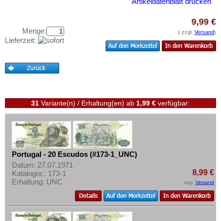
Saarland
Artikeldatenblatt drucken
Testbanknoten
San Marino
Banknotenbriefe
9,99 €
Schottland
Menge:
( zzgl.
Versand
)
Kataloge
Lieferzeit:
Schweden
Aufbewahrung
Schweiz
Gutscheine
Serbien
Ihre Bewertungen
Slowakei
31
Variante(n) / Erhaltung(en)
ab
1,99 €
verfügbar:
Kontakt
Slowenien
Spanien
Informationen
Spitzbergen
Preislisten
Tatarstan
Portugal - 20 Escudos (#173-1_UNC)
Ankauf
Transnistrien
Datum: 27.07.1971
Erhaltungsgrade
8,99 €
Katalognr.: 173-1
Tschechische Republik
Erhaltung: UNC
zzgl.
Versand
Gratisbanknoten
Tschechoslowakei
FAQ
Türkei