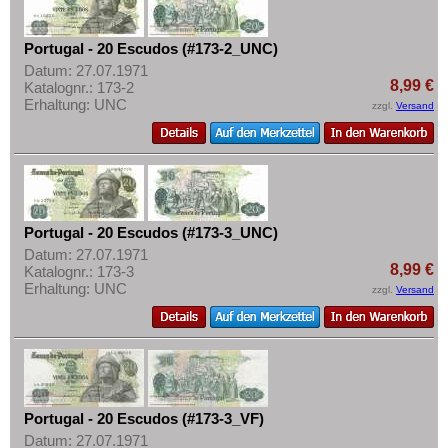
Ukraine
Mehr über...
Ungarn
Zahlungsbedingungen
Portugal - 20 Escudos (#173-2_UNC)
Vatikan
Datum: 27.07.1971
Privatsphäre und Datenschutz
8,99 €
Katalognr.: 173-2
Weissrussland
Widerrufsbelehrung
Erhaltung: UNC
zzgl.
Versand
Zypern
Liefer- und Versandkosten
AGB
Impressum
Portugal - 20 Escudos (#173-3_UNC)
Datum: 27.07.1971
8,99 €
Katalognr.: 173-3
Erhaltung: UNC
zzgl.
Versand
Portugal - 20 Escudos (#173-3_VF)
Datum: 27.07.1971