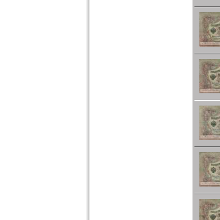
Türkei
Ukraine
Ungarn
Vatikan
Weissrussland
Zypern