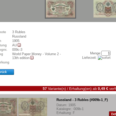
note
3 Rubles
Russland
m
1905
tung
AU
ognr.
009c-3
Menge:
og
World Paper Money - Volume 2 -
Lieferzeit:
13th edition
rkung
57
Variante(n) / Erhaltung(en)
ab
0,49 €
verf
Russland - 3 Rubles (#009b-1_F)
Datum: 1905
Katalognr.: 009b-1
Erhaltung: F