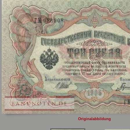
Sie
hier
.
Originalabbildung