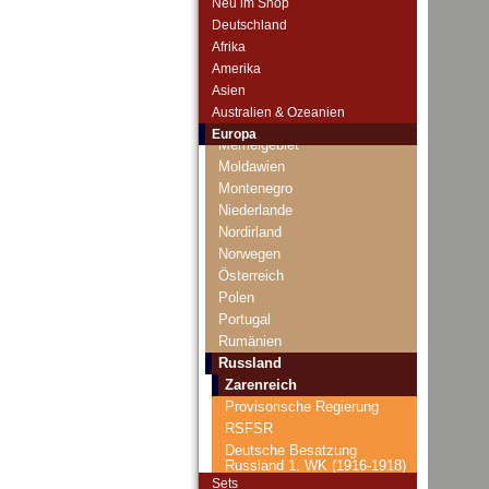
Neu im Shop
Lettland
Deutschland
Liechtenstein
Afrika
Litauen
Amerika
Luxemburg
Asien
Malta
Australien & Ozeanien
Mazedonien
Europa
Memelgebiet
Moldawien
Montenegro
Niederlande
Nordirland
Norwegen
Österreich
Polen
Portugal
Rumänien
Russland
Zarenreich
Provisorische Regierung
RSFSR
Deutsche Besatzung
Russland 1. WK (1916-1918)
Sets
UdSSR