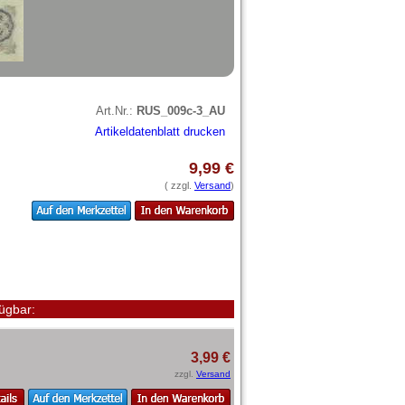
Art.Nr.:
RUS_009c-3_AU
Artikeldatenblatt drucken
9,99 €
( zzgl.
Versand
)
ügbar:
3,99 €
zzgl.
Versand