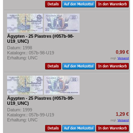
Rhodesien
Rhodesien & Nyasaland
Ruanda
Ruanda-Burundi
Ägypten - 25 Piastres (#057b-98-
Sambia
U19_UNC)
Datum: 1998
Sao Tome & Principe
0,99 €
Katalognr.: 057b-98-U19
Senegal
Erhaltung: UNC
zzgl.
Versand
Seychellen
Sierra Leone
Somalia
Somaliland
Ägypten - 25 Piastres (#057b-99-
St. Helena
U19_UNC)
Datum: 1999
Süd Sudan
1,29 €
Katalognr.: 057b-99-U19
Erhaltung: UNC
Südafrika
zzgl.
Versand
Sudan