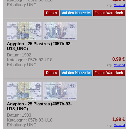
Mehr über...
Lesotho
Erhaltung: UNC
zzgl.
Versand
Liberia
Zahlungsbedingungen
Libyen
Privatsphäre und Datenschutz
Madagaskar
Widerrufsbelehrung
Malawi
Liefer- und Versandkosten
Ägypten - 25 Piastres (#057b-92-
Mali
AGB
U18_UNC)
Datum: 1992
Marokko
Impressum
0,99 €
Katalognr.: 057b-92-U18
Mauretanien
Erhaltung: UNC
zzgl.
Versand
Mauritius
Mozambique
Namibia
Niger
Ägypten - 25 Piastres (#057b-93-
Nigeria
U18_UNC)
Datum: 1993
Ostafrika
1,99 €
Katalognr.: 057b-93-U18
Portugiesisch Guinea
Erhaltung: UNC
zzgl.
Versand