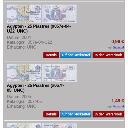
Swaziland
Tansania
Togo
Ägypten - 25 Piastres (#057e-04-
Tschad
U22_UNC)
Datum: 2004
Tunesien
0,99 €
Katalognr.: 057e-04-U22
Erhaltung: UNC
Uganda
zzgl.
Versand
Westafrikanische Staaten
Zaire
Zentralafrikanische Republik
Zentralafrikanische Staaten
Ägypten - 25 Piastres (#057f-
05_UNC)
Zimbabwe
Datum: 2005
1,49 €
Katalognr.: 057f-05
Erhaltung: UNC
zzgl.
Versand