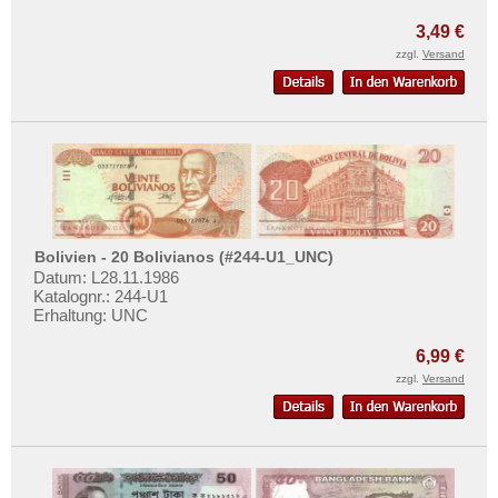
St. Kitts
Mehr über...
3,49 €
St. Lucia
Zahlungsbedingungen
zzgl.
Versand
St. Pierre & Miquelon
Privatsphäre und Datenschutz
St. Vincent
Widerrufsbelehrung
Surinam
Liefer- und Versandkosten
Trinidad und Tobago
AGB
Uruguay
Impressum
USA
Bolivien - 20 Bolivianos (#244-U1_UNC)
Venezuela
Datum: L28.11.1986
Katalognr.: 244-U1
Erhaltung: UNC
6,99 €
zzgl.
Versand