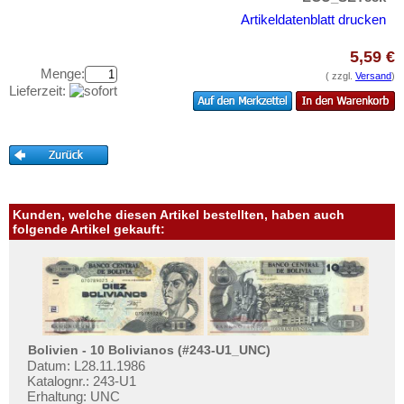
Haiti
Testbanknoten
Artikeldatenblatt drucken
Honduras
Banknotenbriefe
Jamaica
5,59 €
Kataloge
Menge:
( zzgl.
Versand
)
Jason Islands
Aufbewahrung
Lieferzeit:
Kanada
Gutscheine
Kolumbien
Ihre Bewertungen
Kuba
Kontakt
Martinique
Kunden, welche diesen Artikel bestellten, haben auch
Mexiko
Informationen
folgende Artikel gekauft:
Montserrat
Preislisten
Nicaragua
Ankauf
Niederländische Antillen
Erhaltungsgrade
Ostkaribische Staaten
Gratisbanknoten
Bolivien - 10 Bolivianos (#243-U1_UNC)
Paraguay
Datum: L28.11.1986
FAQ
Peru
Katalognr.: 243-U1
Erhaltung: UNC