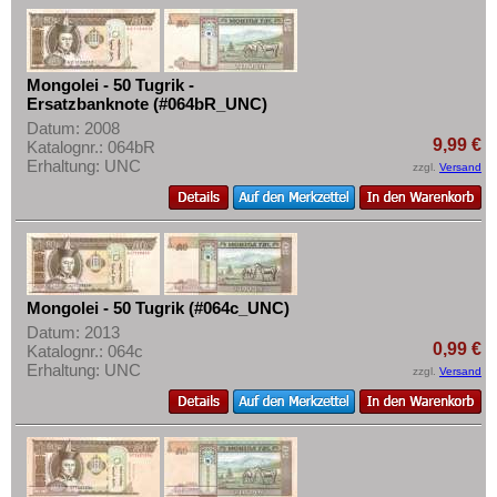
Turkmenistan
Mehr über...
Usbekistan
Zahlungsbedingungen
Vereinigte Arabische Emirate
Privatsphäre und Datenschutz
Mongolei - 50 Tugrik -
Vietnam
Ersatzbanknote (#064bR_UNC)
Widerrufsbelehrung
Datum: 2008
Vietnam Süd
9,99 €
Katalognr.: 064bR
Liefer- und Versandkosten
Erhaltung: UNC
zzgl.
Versand
AGB
Impressum
Mongolei - 50 Tugrik (#064c_UNC)
Datum: 2013
0,99 €
Katalognr.: 064c
Erhaltung: UNC
zzgl.
Versand