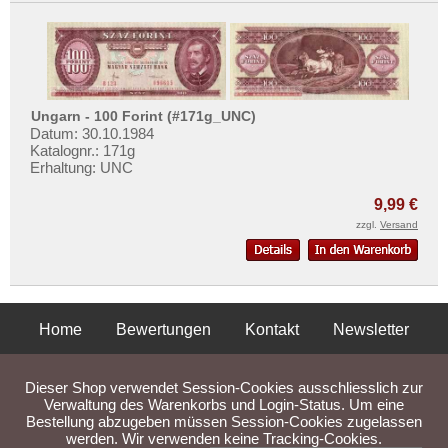
Ungarn - 100 Forint (#171g_UNC)
Datum: 30.10.1984
Katalognr.: 171g
Erhaltung: UNC
9,99 €
zzgl.
Versand
Home
Bewertungen
Kontakt
Newsletter
Privatsphäre und Datenschutz
Impressum
AGB
Dieser Shop verwendet Session-Cookies ausschliesslich zur
Liefer- und Versandkosten
Verwaltung des Warenkorbs und Login-Status. Um eine
Bestellung abzugeben müssen Session-Cookies zugelassen
werden. Wir verwenden keine Tracking-Cookies.