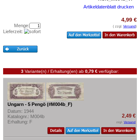
Zypern
Testbanknoten
Artikeldatenblatt drucken
Banknotenbriefe
4,99 €
Kataloge
Menge:
( zzgl.
Versand
)
Aufbewahrung
Lieferzeit:
Gutscheine
Ihre Bewertungen
Kontakt
3
Variante(n) / Erhaltung(en)
ab
0,79 €
verfügbar:
Informationen
Preislisten
Ankauf
Ungarn - 5 Pengö (#M004b_F)
Erhaltungsgrade
Datum: 1944
2,49 €
Katalognr.: M004b
Gratisbanknoten
Erhaltung: F
zzgl.
Versand
FAQ