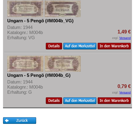
Mehr über...
Zahlungsbedingungen
Ungarn - 5 Pengö (#M004b_VG)
Privatsphäre und Datenschutz
Datum: 1944
Widerrufsbelehrung
1,49 €
Katalognr.: M004b
Erhaltung: VG
zzgl.
Versand
Liefer- und Versandkosten
AGB
Impressum
Ungarn - 5 Pengö (#M004b_G)
Datum: 1944
0,79 €
Katalognr.: M004b
Erhaltung: G
zzgl.
Versand