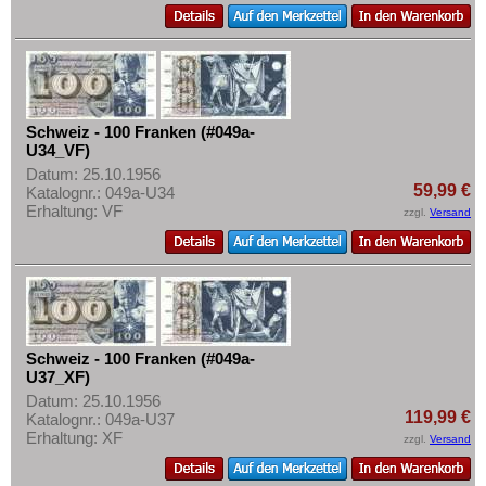
Mehr über...
Zahlungsbedingungen
Privatsphäre und Datenschutz
Widerrufsbelehrung
Schweiz - 100 Franken (#049a-
Liefer- und Versandkosten
U34_VF)
Datum: 25.10.1956
AGB
59,99 €
Katalognr.: 049a-U34
Impressum
Erhaltung: VF
zzgl.
Versand
Schweiz - 100 Franken (#049a-
U37_XF)
Datum: 25.10.1956
119,99 €
Katalognr.: 049a-U37
Erhaltung: XF
zzgl.
Versand