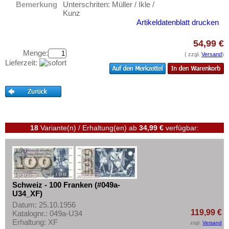
Spanien
Bemerkung
Unterschriten: Müller / Ikle /
Testbanknoten
Kunz
Spitzbergen
Banknotenbriefe
Artikeldatenblatt drucken
Tatarstan
Kataloge
54,99 €
Transnistrien
Aufbewahrung
Menge:
( zzgl.
Versand
)
Tschechische Republik
Lieferzeit:
Gutscheine
Tschechoslowakei
Ihre Bewertungen
Türkei
Kontakt
Ukraine
Ungarn
18
Variante(n) / Erhaltung(en)
ab
34,99 €
verfügbar:
Informationen
Vatikan
Preislisten
Weissrussland
Ankauf
Zypern
Erhaltungsgrade
Schweiz - 100 Franken (#049a-
Gratisbanknoten
U34_XF)
Datum: 25.10.1956
FAQ
119,99 €
Katalognr.: 049a-U34
Erhaltung: XF
zzgl.
Versand