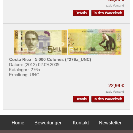
zzgl.
Versand
Costa Rica - 5.000 Colones (#276a_UNC)
Datum: (2012) 02.09.2009
Katalognr.: 276a
Erhaltung: UNC
22,99 €
zzgl.
Versand
Home
Bewertungen
Kontakt
Newsletter
Privatsphäre und Datenschutz
Impressum
AGB