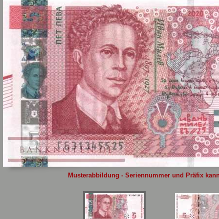
Sie
hier
.
Musterabbildung - Seriennummer und Präfix kann 