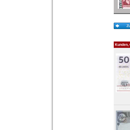
Polen
Portugal
Rumänien
Russland
Saarland
San Marino
Schottland
Schweden
Kunden, w
Schweiz
Serbien
Slowakei
Slowenien
Spanien
Spitzbergen
Tatarstan
Transnistrien
Tschechische Republik
Tschechoslowakei
Türkei
Ukraine
Ungarn
Vatikan
Weissrussland