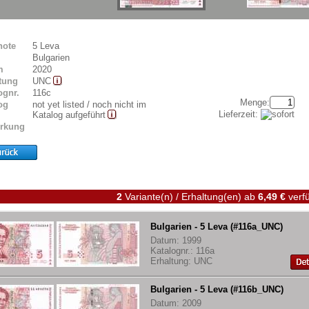
note
5 Leva
Bulgarien
m
2020
tung
UNC
ognr.
116c
Menge:
og
not yet listed / noch nicht im
Lieferzeit:
Katalog aufgeführt
rkung
2
Variante(n) / Erhaltung(en)
ab
6,49 €
verfü
Bulgarien - 5 Leva (#116a_UNC)
Datum: 1999
Katalognr.: 116a
Erhaltung: UNC
Bulgarien - 5 Leva (#116b_UNC)
Datum: 2009