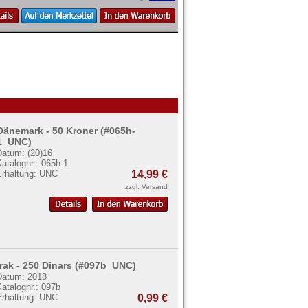
Dänemark - 50 Kroner (#065h-
1_UNC)
Datum: (20)16
atalognr.: 065h-1
Erhaltung: UNC
14,99 €
zzgl.
Versand
Irak - 250 Dinars (#097b_UNC)
Datum: 2018
atalognr.: 097b
Erhaltung: UNC
0,99 €