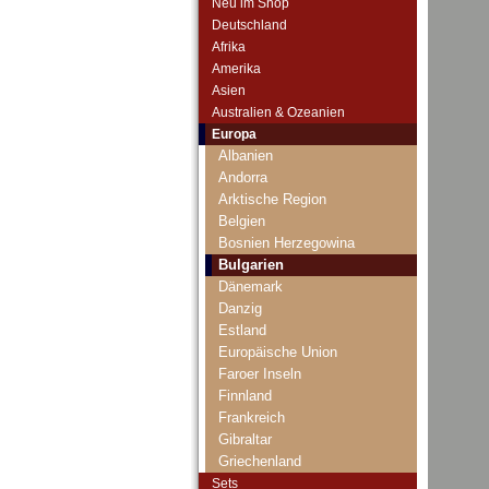
Neu im Shop
Deutschland
Afrika
Amerika
Asien
Australien & Ozeanien
Europa
Albanien
Andorra
Arktische Region
Belgien
Bosnien Herzegowina
Bulgarien
Dänemark
Danzig
Estland
Europäische Union
Faroer Inseln
Finnland
Frankreich
Gibraltar
Griechenland
Grönland
Sets