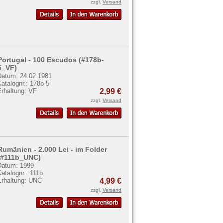
zzgl.
Versand
Portugal - 100 Escudos (#178b-
5_VF)
Datum: 24.02.1981
atalognr.: 178b-5
Erhaltung: VF
2,99 €
zzgl.
Versand
Rumänien - 2.000 Lei - im Folder
(#111b_UNC)
Datum: 1999
atalognr.: 111b
Erhaltung: UNC
4,99 €
zzgl.
Versand