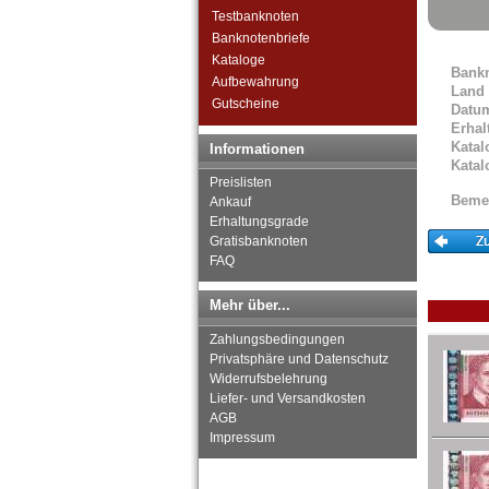
Grossbritannien
Testbanknoten
Guernsey
Banknotenbriefe
Irland
Kataloge
Bank
Island
Aufbewahrung
Land
Isle of Man
Gutscheine
Datu
Italien
Erhal
Jersey
Katal
Informationen
Katal
Jugoslawien
Preislisten
Kroatien
Beme
Ankauf
Lettland
Erhaltungsgrade
Liechtenstein
Gratisbanknoten
Litauen
FAQ
Luxemburg
Malta
Mehr über...
Mazedonien
Zahlungsbedingungen
Memelgebiet
Privatsphäre und Datenschutz
Moldawien
Widerrufsbelehrung
Montenegro
Liefer- und Versandkosten
Niederlande
AGB
Nordirland
Impressum
Norwegen
Österreich