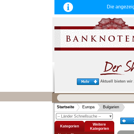
Die angezei
Aktuell bieten wir
Wir garantieren
schnellen, sicheren und zuverlä
Startseite
Europa
Bulgarien
Service
-- Länder Schnellsuche --
▼
Schneller und sicherer Versand
-
Bestellungen werktags bis 14:00 Uhr, 
Weitere
Kategorien
noch am selben Tag verschickt werden
Kategorien
(Versand mit DHL oder Deutsche Post)