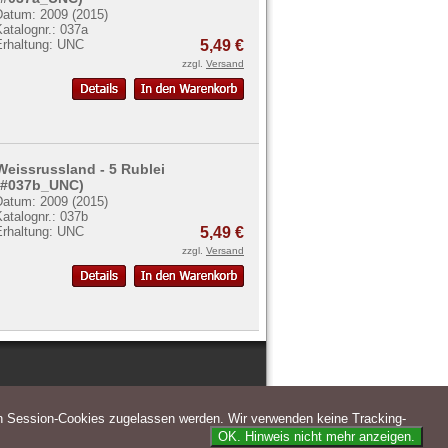
Datum: 2009 (2015)
atalognr.: 037a
Erhaltung: UNC
5,49 €
zzgl.
Versand
Weissrussland - 5 Rublei
(#037b_UNC)
Datum: 2009 (2015)
atalognr.: 037b
Erhaltung: UNC
5,49 €
zzgl.
Versand
n Session-Cookies zugelassen werden. Wir verwenden keine Tracking-
OK. Hinweis nicht mehr anzeigen.