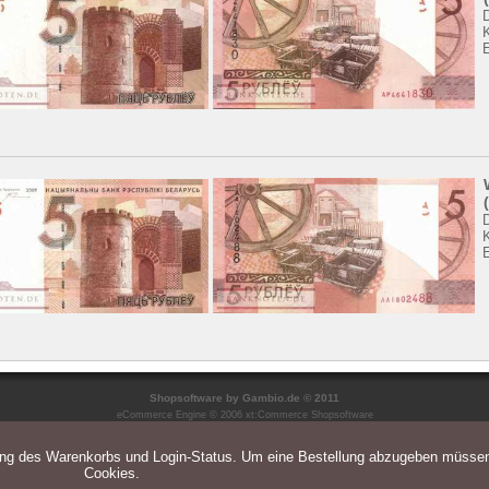
K
K
Shopsoftware
by Gambio.de © 2011
eCommerce Engine © 2006
xt:Commerce Shopsoftware
ung des Warenkorbs und Login-Status. Um eine Bestellung abzugeben müsse
Cookies.
Parse Time: 0.076s