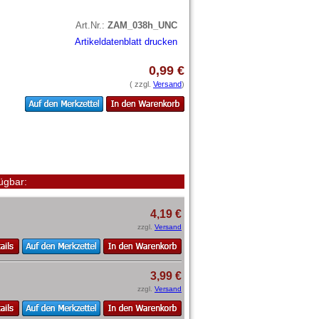
Art.Nr.:
ZAM_038h_UNC
Artikeldatenblatt drucken
0,99 €
( zzgl.
Versand
)
ügbar:
4,19 €
zzgl.
Versand
3,99 €
zzgl.
Versand