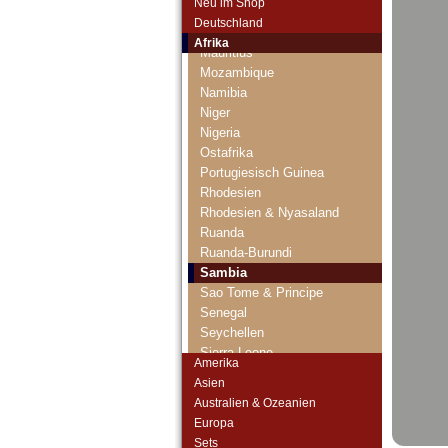
Neu im Shop
Marokko
Deutschland
Mauretanien
Afrika
Mauritius
Mozambique
Namibia
Niger
Nigeria
Ostafrika
Portugiesisch Guinea
Rhodesien
Rhodesien & Nyasaland
Ruanda
Ruanda-Burundi
Sambia
Sao Tome & Principe
Senegal
Seychellen
Sierra Leone
Amerika
Somalia
Asien
Somaliland
Australien & Ozeanien
St. Helena
Europa
Süd Sudan
Sets