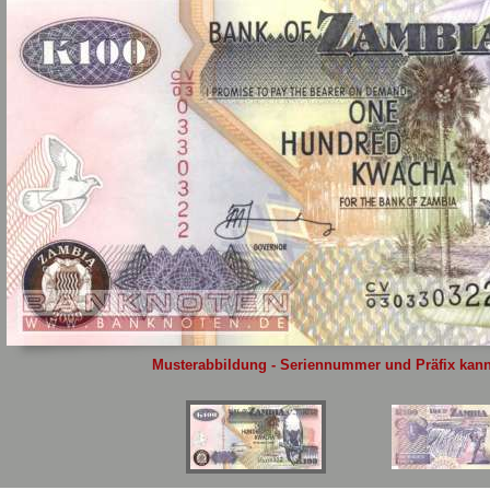
Sie
hier
.
Musterabbildung - Seriennummer und Präfix kann 