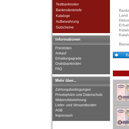
Südafrika
Testbanknoten
Sudan
Banknotenbriefe
Bank
Swaziland
Land
Kataloge
Tansania
Datu
Aufbewahrung
Togo
Erhal
Gutscheine
Tschad
Katal
Katal
Tunesien
Informationen
Uganda
Beme
Westafrikanische Staaten
Preislisten
Zaire
Ankauf
Erhaltungsgrade
Zentralafrikanische Republik
Gratisbanknoten
Zentralafrikanische Staaten
FAQ
Zimbabwe
Mehr über...
Zahlungsbedingungen
Privatsphäre und Datenschutz
Widerrufsbelehrung
Liefer- und Versandkosten
AGB
Impressum