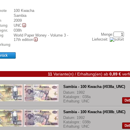
note
100 Kwacha
Sambia
m
2009
tung
UNC
ognr.
038h
Menge:
og
World Paper Money - Volume 3 -
Lieferzeit:
17th edition
rkung
11
Variante(n) / Erhaltung(en)
ab
0,89 €
verf
Sambia - 100 Kwacha (#038a_UNC)
Datum: 1992
Katalognr.: 038a
Erhaltung: UNC
Sambia - 100 Kwacha (#038b_UNC)
Datum: 1992
Katalognr.: 038b
Erhaltung: UNC