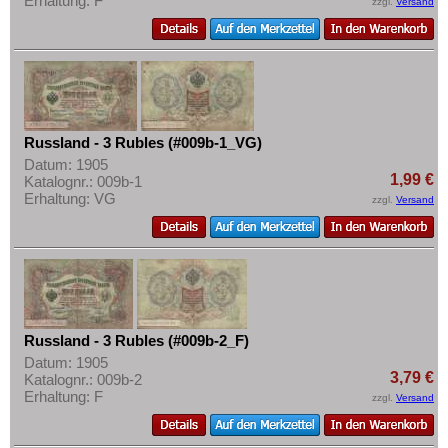
Erhaltung: F
zzgl.
Versand
Mehr über...
Slowenien
Zahlungsbedingungen
Spanien
Privatsphäre und Datenschutz
Spitzbergen
Widerrufsbelehrung
Tatarstan
Liefer- und Versandkosten
Transnistrien
Russland - 3 Rubles (#009b-1_VG)
AGB
Datum: 1905
Tschechische Republik
1,99 €
Katalognr.: 009b-1
Impressum
Erhaltung: VG
Tschechoslowakei
zzgl.
Versand
Türkei
Ukraine
Ungarn
Vatikan
Russland - 3 Rubles (#009b-2_F)
Weissrussland
Datum: 1905
3,79 €
Katalognr.: 009b-2
Zypern
Erhaltung: F
zzgl.
Versand