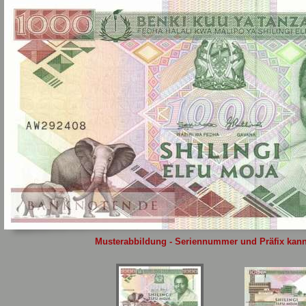
Sie
hier
.
Musterabbildung - Seriennummer und Präfix kann 