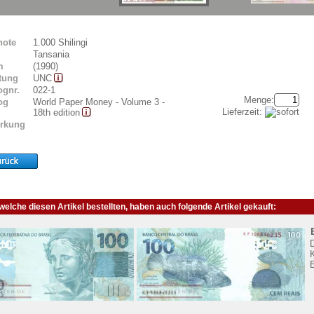
note
1.000 Shilingi
Tansania
m
(1990)
tung
UNC
ognr.
022-1
Menge:
og
World Paper Money - Volume 3 -
Lieferzeit:
18th edition
rkung
elche diesen Artikel bestellten, haben auch folgende Artikel gekauft:
K