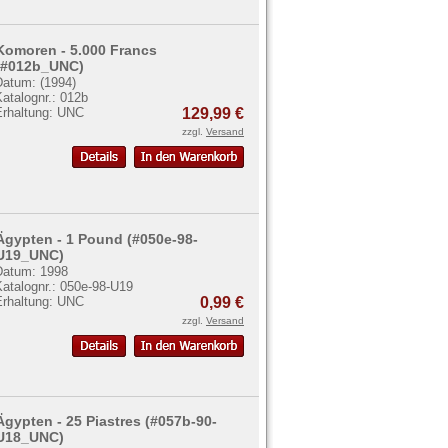
Komoren - 5.000 Francs
(#012b_UNC)
Datum: (1994)
atalognr.: 012b
Erhaltung: UNC
129,99 €
zzgl.
Versand
Ägypten - 1 Pound (#050e-98-
U19_UNC)
Datum: 1998
Katalognr.: 050e-98-U19
Erhaltung: UNC
0,99 €
zzgl.
Versand
Ägypten - 25 Piastres (#057b-90-
U18_UNC)