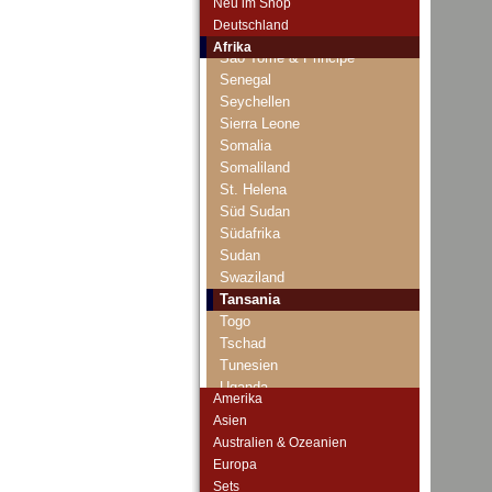
Neu im Shop
Ruanda-Burundi
Deutschland
Sambia
Afrika
Sao Tome & Principe
Senegal
Seychellen
Sierra Leone
Somalia
Somaliland
St. Helena
Süd Sudan
Südafrika
Sudan
Swaziland
Tansania
Togo
Tschad
Tunesien
Uganda
Amerika
Westafrikanische Staaten
Asien
Zaire
Australien & Ozeanien
Zentralafrikanische Republik
Europa
Zentralafrikanische Staaten
Sets