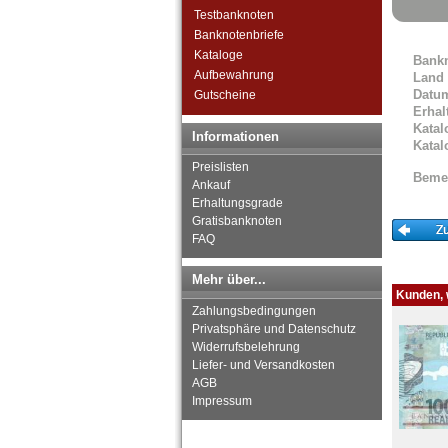
Zimbabwe
Testbanknoten
Banknotenbriefe
Kataloge
Bank
Aufbewahrung
Land
Datu
Gutscheine
Erhal
Katal
Informationen
Katal
Preislisten
Beme
Ankauf
Erhaltungsgrade
Gratisbanknoten
FAQ
Mehr über...
Kunden, w
Zahlungsbedingungen
Privatsphäre und Datenschutz
Widerrufsbelehrung
Liefer- und Versandkosten
AGB
Impressum