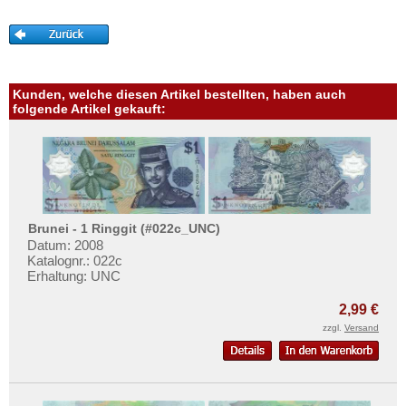
Oman
Mehr über...
Pakistan
Zahlungsbedingungen
Philippinen
Privatsphäre und Datenschutz
Portugiesisch Indien
Widerrufsbelehrung
Kunden, welche diesen Artikel bestellten, haben auch
folgende Artikel gekauft:
Saudi Arabien
Liefer- und Versandkosten
Singapur
AGB
Sri Lanka
Impressum
Straits Settlements
Süd-Ossetien
Brunei - 1 Ringgit (#022c_UNC)
Datum: 2008
Südkorea
Katalognr.: 022c
Syrien
Erhaltung: UNC
Tadschikistan
2,99 €
Taiwan
zzgl.
Versand
Thailand
Timor