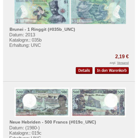
Turkmenistan
Usbekistan
Vereinigte Arabische Emirate
Vietnam
Brunei - 1 Ringgit (#035b_UNC)
Datum: 2013
Vietnam Süd
Katalognr.: 035b
Erhaltung: UNC
2,19 €
zzgl.
Versand
Neue Hebriden - 500 Francs (#019c_UNC)
Datum: (1980-)
Katalognr.: 019c