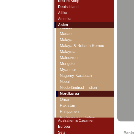
Neu im Shop
Kirgisistan
Deutschland
Korea (alt)
Afrika
Kuwait
Amerika
Laos
Asien
Libanon
Macao
Malaya
Malaya & Britisch Borneo
Malaysia
Malediven
Mongolei
Myanmar
Nagorny Karabach
Nepal
Niederländisch Indien
Nordkorea
Oman
Pakistan
Philippinen
Portugiesisch Indien
Australien & Ozeanien
Saudi Arabien
Europa
Singapur
Sets
Bank