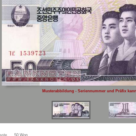
Sie
hier
.
Musterabbildung - Seriennummer und Präfix kann 
note
50 Won