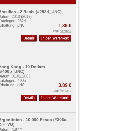
Brasilien - 2 Reais (#252d_UNC)
Datum: 2010 (2017)
atalognr.: 252d
Erhaltung: UNC
1,39 €
zzgl.
Versand
Hong Kong - 10 Dollars
(#400b_UNC)
Datum: 01.01.2003
atalognr.: 400b
Erhaltung: UNC
3,89 €
zzgl.
Versand
Argentinien - 10.000 Pesos (#306a-
2-F_VG)
Datum: (1977)