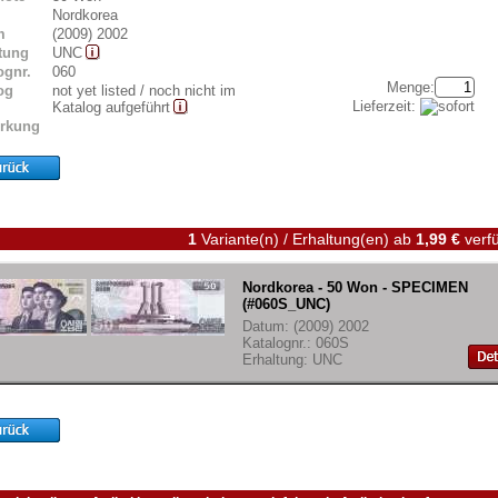
Nordkorea
m
(2009) 2002
tung
UNC
ognr.
060
Menge:
og
not yet listed / noch nicht im
Lieferzeit:
Katalog aufgeführt
rkung
1
Variante(n) / Erhaltung(en)
ab
1,99 €
verfü
Nordkorea - 50 Won - SPECIMEN
(#060S_UNC)
Datum: (2009) 2002
Katalognr.: 060S
Erhaltung: UNC