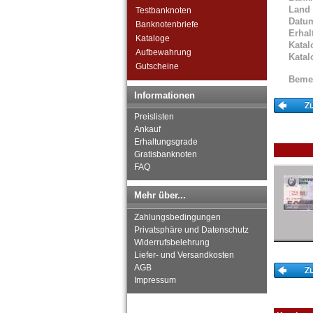
Sri Lanka
Land
Testbanknoten
Straits Settlements
Datu
Banknotenbriefe
Süd-Ossetien
Erhal
Kataloge
Südkorea
Katal
Aufbewahrung
Katal
Syrien
Gutscheine
Tadschikistan
Beme
Taiwan
Informationen
Thailand
Timor
Preislisten
Turkmenistan
Ankauf
Erhaltungsgrade
Usbekistan
Gratisbanknoten
Vereinigte Arabische Emirate
FAQ
Vietnam
Vietnam Süd
Mehr über...
Zahlungsbedingungen
Privatsphäre und Datenschutz
Widerrufsbelehrung
Liefer- und Versandkosten
AGB
Impressum