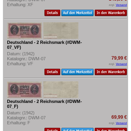
Mehr über...
Erhaltung: XF
zzgl.
Versand
Zahlungsbedingungen
Privatsphäre und Datenschutz
Widerrufsbelehrung
Liefer- und Versandkosten
Deutschland - 2 Reichsmark (#DWM-
07_VF)
AGB
Datum: (1942)
Impressum
79,99 €
Katalognr.: DWM-07
Erhaltung: VF
zzgl.
Versand
Deutschland - 2 Reichsmark (#DWM-
07_F)
Datum: (1942)
69,99 €
Katalognr.: DWM-07
Erhaltung: F
zzgl.
Versand