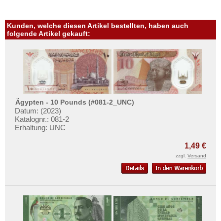
Rhodesien
Rhodesien & Nyasaland
Kunden, welche diesen Artikel bestellten, haben auch
folgende Artikel gekauft:
Ruanda
Ruanda-Burundi
Sambia
Sao Tome & Principe
Senegal
Ägypten - 10 Pounds (#081-2_UNC)
Seychellen
Datum: (2023)
Katalognr.: 081-2
Sierra Leone
Erhaltung: UNC
Somalia
1,49 €
Somaliland
zzgl.
Versand
St. Helena
Süd Sudan
Südafrika
Sudan