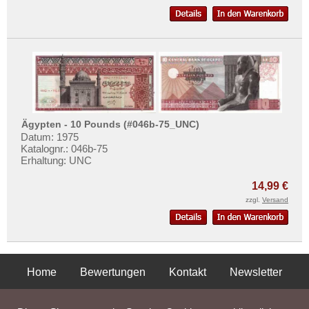
Ägypten - 10 Pounds (#046b-75_UNC)
Datum: 1975
Katalognr.: 046b-75
Erhaltung: UNC
14,99 €
zzgl.
Versand
Home
Bewertungen
Kontakt
Newsletter
Privatsphäre und Datenschutz
Impressum
AGB