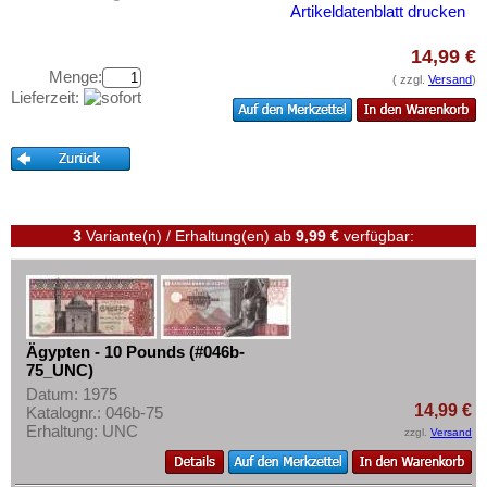
Testbanknoten
Französisch Äquatorial-Afrika
Artikeldatenblatt drucken
Banknotenbriefe
Französisch Somaliland
14,99 €
Kataloge
Französisch Westafrika
Menge:
( zzgl.
Versand
)
Lieferzeit:
Aufbewahrung
Gabun
Gutscheine
Gambia
Ghana
Ihre Bewertungen
Guinea
Kontakt
3
Variante(n) / Erhaltung(en)
ab
9,99 €
verfügbar:
Guinea-Bissau
Kamerun
Informationen
Kap Verden
Preislisten
Katanga
Ankauf
Ägypten - 10 Pounds (#046b-
Kenia
75_UNC)
Erhaltungsgrade
Datum: 1975
Komoren
Gratisbanknoten
14,99 €
Katalognr.: 046b-75
Erhaltung: UNC
Kongo, Demokratische Republik
zzgl.
Versand
FAQ
Kongo, Republik