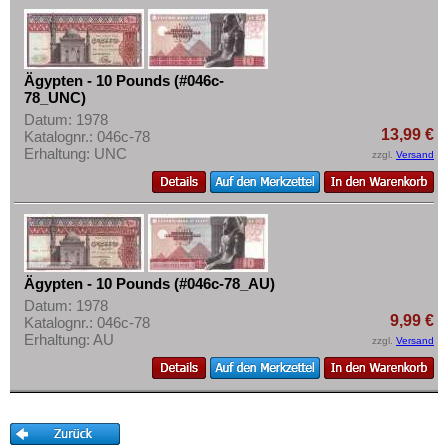
Mehr über...
Lesotho
Liberia
Zahlungsbedingungen
Libyen
Privatsphäre und Datenschutz
Ägypten - 10 Pounds (#046c-
78_UNC)
Madagaskar
Widerrufsbelehrung
Datum: 1978
Malawi
Liefer- und Versandkosten
13,99 €
Katalognr.: 046c-78
Erhaltung: UNC
zzgl.
Versand
Mali
AGB
Marokko
Impressum
Mauretanien
Mauritius
Mozambique
Ägypten - 10 Pounds (#046c-78_AU)
Datum: 1978
Namibia
9,99 €
Katalognr.: 046c-78
Erhaltung: AU
Niger
zzgl.
Versand
Nigeria
Ostafrika
Portugiesisch Guinea