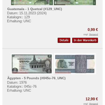
Swaziland
Guatemala - 1 Quetzal (#129_UNC)
Tansania
Datum: 15.11.2023 (2024)
Katalognr.: 129
Togo
Erhaltung: UNC
Tschad
0,99 €
Tunesien
zzgl.
Versand
Uganda
Westafrikanische Staaten
Zaire
Zentralafrikanische Republik
Zentralafrikanische Staaten
Zimbabwe
Ägypten - 5 Pounds (#045c-76_UNC)
Datum: 1976
Katalognr.: 045c-76
Erhaltung: UNC
12,99 €
zzgl.
Versand