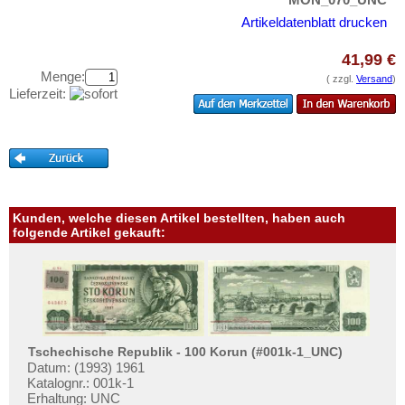
Oman
Testbanknoten
Artikeldatenblatt drucken
Pakistan
Banknotenbriefe
Philippinen
41,99 €
Kataloge
Menge:
Portugiesisch Indien
( zzgl.
Versand
)
Aufbewahrung
Lieferzeit:
Saudi Arabien
Gutscheine
Singapur
Ihre Bewertungen
Sri Lanka
Kontakt
Straits Settlements
Süd-Ossetien
Kunden, welche diesen Artikel bestellten, haben auch
Informationen
folgende Artikel gekauft:
Südkorea
Preislisten
Syrien
Ankauf
Tadschikistan
Erhaltungsgrade
Taiwan
Gratisbanknoten
Tschechische Republik - 100 Korun (#001k-1_UNC)
Thailand
Datum: (1993) 1961
FAQ
Timor
Katalognr.: 001k-1
Erhaltung: UNC