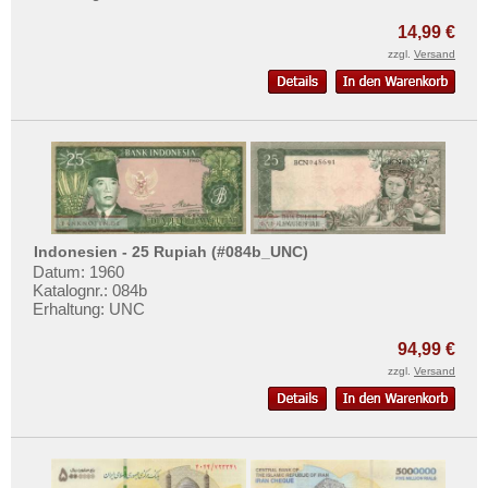
Turkmenistan
Mehr über...
14,99 €
Usbekistan
Zahlungsbedingungen
zzgl.
Versand
Vereinigte Arabische Emirate
Privatsphäre und Datenschutz
Vietnam
Widerrufsbelehrung
Vietnam Süd
Liefer- und Versandkosten
AGB
Impressum
Indonesien - 25 Rupiah (#084b_UNC)
Datum: 1960
Katalognr.: 084b
Erhaltung: UNC
94,99 €
zzgl.
Versand