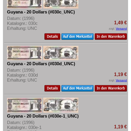
Uruguay
Mehr über...
USA
Guyana - 20 Dollars (#030c_UNC)
Zahlungsbedingungen
Venezuela
Datum: (1996)
Privatsphäre und Datenschutz
1,49 €
Katalognr.: 030c
Erhaltung: UNC
zzgl.
Versand
Widerrufsbelehrung
Liefer- und Versandkosten
AGB
Impressum
Guyana - 20 Dollars (#030d_UNC)
Datum: (1996)
1,19 €
Katalognr.: 030d
Erhaltung: UNC
zzgl.
Versand
Guyana - 20 Dollars (#030e-1_UNC)
Datum: (1996)
1,19 €
Katalognr.: 030e-1