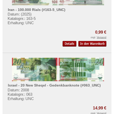
Iran - 100.000 Rials (#163-5_UNC)
Datum: (2025)
Katalognr.: 163-5
Erhaltung: UNC
0,99 €
zzgl.
Versand
Israel - 20 New Sheqel - Gedenkbanknote (#063_UNC)
Datum: 2008
Katalognr.: 063
Erhaltung: UNC
14,99 €
zzgl.
Versand