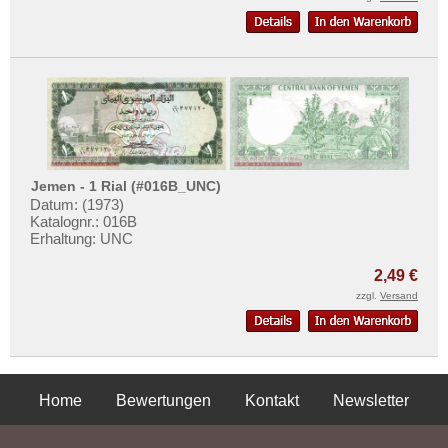
Jemen - 1 Rial (#016B_UNC)
Datum: (1973)
Katalognr.: 016B
Erhaltung: UNC
2,49 €
zzgl.
Versand
Home
Bewertungen
Kontakt
Newsletter
Privatsphäre und Datenschutz
Impressum
AGB