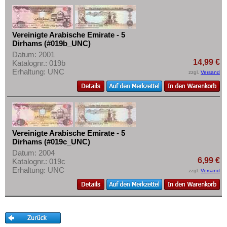
Mehr über...
Zahlungsbedingungen
Vereinigte Arabische Emirate - 5
Privatsphäre und Datenschutz
Dirhams (#019b_UNC)
Widerrufsbelehrung
Datum: 2001
14,99 €
Katalognr.: 019b
Liefer- und Versandkosten
Erhaltung: UNC
zzgl.
Versand
AGB
Impressum
Vereinigte Arabische Emirate - 5
Dirhams (#019c_UNC)
Datum: 2004
6,99 €
Katalognr.: 019c
Erhaltung: UNC
zzgl.
Versand