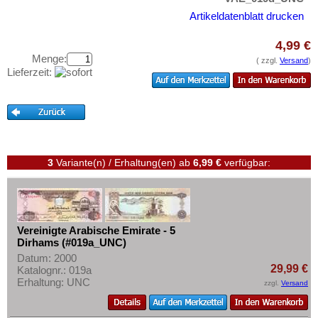
Testbanknoten
Artikeldatenblatt drucken
Banknotenbriefe
4,99 €
Kataloge
Menge:
( zzgl.
Versand
)
Aufbewahrung
Lieferzeit:
Gutscheine
Ihre Bewertungen
Kontakt
3
Variante(n) / Erhaltung(en)
ab
6,99 €
verfügbar:
Informationen
Preislisten
Ankauf
Vereinigte Arabische Emirate - 5
Dirhams (#019a_UNC)
Erhaltungsgrade
Datum: 2000
Gratisbanknoten
29,99 €
Katalognr.: 019a
Erhaltung: UNC
zzgl.
Versand
FAQ