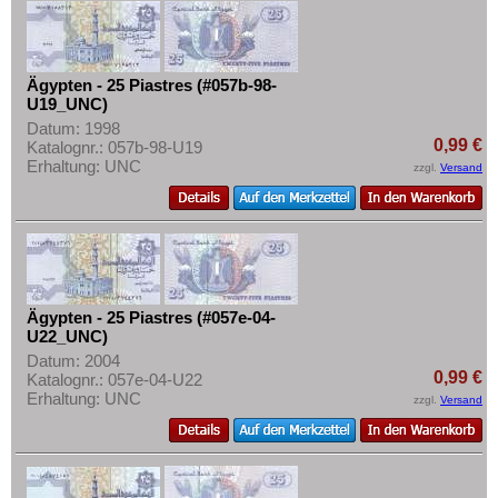
Rhodesien
Rhodesien & Nyasaland
Ruanda
Ägypten - 25 Piastres (#057b-98-
U19_UNC)
Ruanda-Burundi
Datum: 1998
0,99 €
Katalognr.: 057b-98-U19
Sambia
Erhaltung: UNC
zzgl.
Versand
Sao Tome & Principe
Senegal
Seychellen
Sierra Leone
Somalia
Ägypten - 25 Piastres (#057e-04-
U22_UNC)
Somaliland
Datum: 2004
0,99 €
Katalognr.: 057e-04-U22
St. Helena
Erhaltung: UNC
zzgl.
Versand
Süd Sudan
Südafrika
Sudan