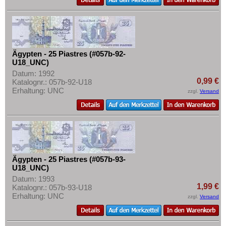
Mehr über...
Lesotho
Liberia
Zahlungsbedingungen
Libyen
Privatsphäre und Datenschutz
Madagaskar
Widerrufsbelehrung
Ägypten - 25 Piastres (#057b-92-
U18_UNC)
Malawi
Liefer- und Versandkosten
Datum: 1992
0,99 €
Mali
AGB
Katalognr.: 057b-92-U18
Erhaltung: UNC
zzgl.
Versand
Marokko
Impressum
Mauretanien
Mauritius
Mozambique
Namibia
Ägypten - 25 Piastres (#057b-93-
U18_UNC)
Niger
Datum: 1993
1,99 €
Nigeria
Katalognr.: 057b-93-U18
Erhaltung: UNC
zzgl.
Versand
Ostafrika
Portugiesisch Guinea