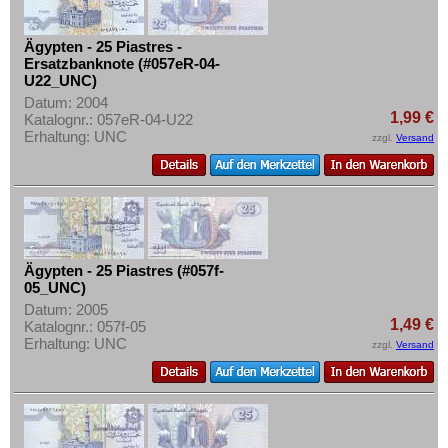
Swaziland
Tansania
Ägypten - 25 Piastres -
Ersatzbanknote (#057eR-04-
Togo
U22_UNC)
Datum: 2004
Tschad
1,99 €
Katalognr.: 057eR-04-U22
Tunesien
Erhaltung: UNC
zzgl.
Versand
Uganda
Westafrikanische Staaten
Zaire
Zentralafrikanische Republik
Ägypten - 25 Piastres (#057f-
Zentralafrikanische Staaten
05_UNC)
Datum: 2005
Zimbabwe
1,49 €
Katalognr.: 057f-05
Erhaltung: UNC
zzgl.
Versand