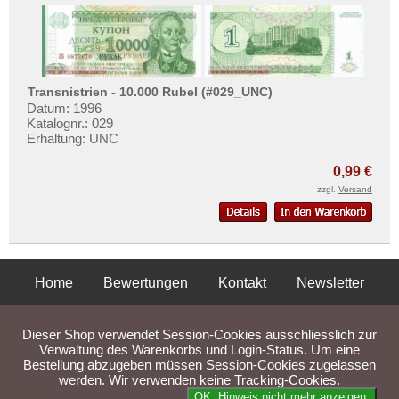
Transnistrien - 10.000 Rubel (#029_UNC)
Datum: 1996
Katalognr.: 029
Erhaltung: UNC
0,99 €
zzgl.
Versand
Home
Bewertungen
Kontakt
Newsletter
Privatsphäre und Datenschutz
Impressum
AGB
Dieser Shop verwendet Session-Cookies ausschliesslich zur
Liefer- und Versandkosten
Verwaltung des Warenkorbs und Login-Status. Um eine
Bestellung abzugeben müssen Session-Cookies zugelassen
werden. Wir verwenden keine Tracking-Cookies.
Parse Time: 0.058s
OK. Hinweis nicht mehr anzeigen.