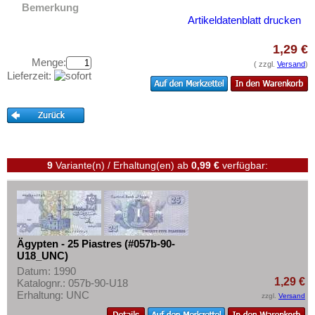
Testbanknoten
Französisch Äquatorial-Afrika
Bemerkung
Artikeldatenblatt drucken
Banknotenbriefe
Französisch Somaliland
1,29 €
Kataloge
Französisch Westafrika
Menge:
( zzgl.
Versand
)
Aufbewahrung
Gabun
Lieferzeit:
Gutscheine
Gambia
Ghana
Ihre Bewertungen
Guinea
Kontakt
Guinea-Bissau
9
Variante(n) / Erhaltung(en)
ab
0,99 €
verfügbar:
Kamerun
Informationen
Kap Verden
Preislisten
Katanga
Ankauf
Kenia
Erhaltungsgrade
Ägypten - 25 Piastres (#057b-90-
U18_UNC)
Komoren
Gratisbanknoten
Datum: 1990
Kongo, Demokratische Republik
1,29 €
Katalognr.: 057b-90-U18
FAQ
Erhaltung: UNC
zzgl.
Versand
Kongo, Republik