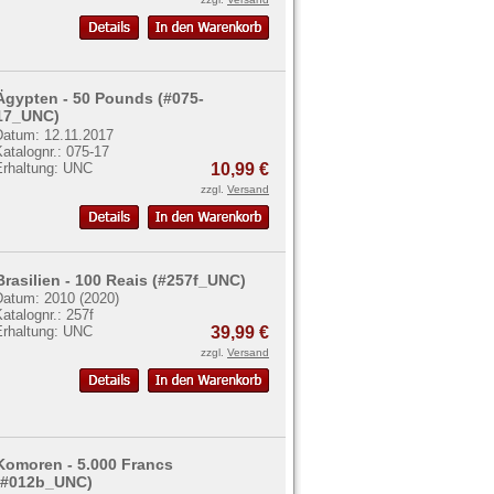
Ägypten - 50 Pounds (#075-
17_UNC)
Datum: 12.11.2017
atalognr.: 075-17
Erhaltung: UNC
10,99 €
zzgl.
Versand
Brasilien - 100 Reais (#257f_UNC)
Datum: 2010 (2020)
atalognr.: 257f
Erhaltung: UNC
39,99 €
zzgl.
Versand
Komoren - 5.000 Francs
(#012b_UNC)