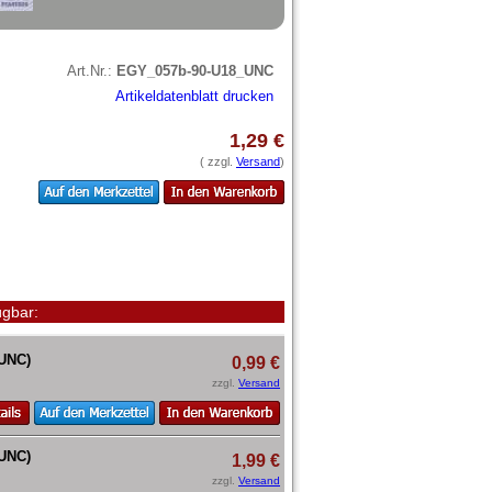
Art.Nr.:
EGY_057b-90-U18_UNC
Artikeldatenblatt drucken
1,29 €
( zzgl.
Versand
)
gbar:
_UNC)
0,99 €
zzgl.
Versand
_UNC)
1,99 €
zzgl.
Versand