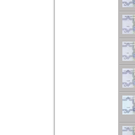
Niger
Nigeria
Ostafrika
Portugiesisch Guinea
Rhodesien
Rhodesien & Nyasaland
Ruanda
Ruanda-Burundi
Sambia
Sao Tome & Principe
Senegal
Seychellen
Sierra Leone
Somalia
Somaliland
St. Helena
Süd Sudan
Südafrika
Sudan
Swaziland
Tansania
Togo
Tschad