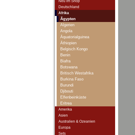
Neu im Shop
Deutschland
Afrika
Ägypten
Algerien
Angola
Äquatorialguinea
Äthiopien
Belgisch Kongo
Benin
Biafra
Botswana
Britisch Westafrika
Burkina Faso
Burundi
Djibouti
Elfenbeinküste
Eritrea
Französisch Äquatorial-Afrika
Amerika
Französisch Somaliland
Asien
Französisch Westafrika
Australien & Ozeanien
Gabun
Europa
Gambia
Sets