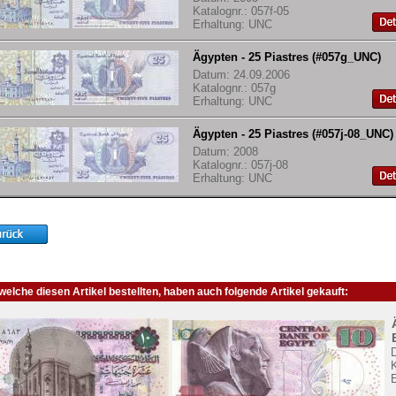
Katalognr.: 057f-05
Erhaltung: UNC
Ägypten - 25 Piastres (#057g_UNC)
Datum: 24.09.2006
Katalognr.: 057g
Erhaltung: UNC
Ägypten - 25 Piastres (#057j-08_UNC)
Datum: 2008
Katalognr.: 057j-08
Erhaltung: UNC
elche diesen Artikel bestellten, haben auch folgende Artikel gekauft:
K