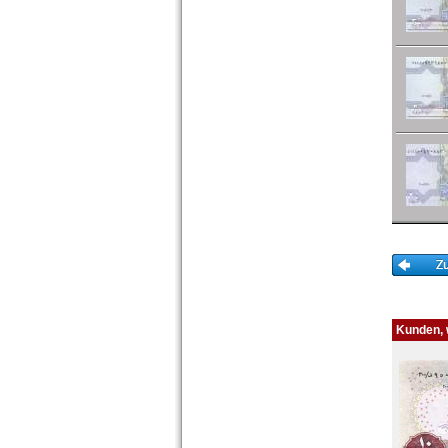
Tunesien
Uganda
Westafrikanische Staaten
Zaire
Zentralafrikanische Republik
Zentralafrikanische Staaten
Zimbabwe
Kunden, w