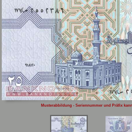
Sie
hier
.
Musterabbildung - Seriennummer und Präfix kann 