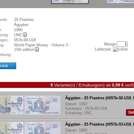
note
25 Piastres
Ägypten
m
1990
tung
UNC
ognr.
057b-90-U18
Menge:
og
World Paper Money - Volume 3 -
Lieferzeit:
15th edition
rkung
9
Variante(n) / Erhaltung(en)
ab
0,99 €
verfü
Ägypten - 25 Piastres (#057b-92-U18
Datum: 1992
Katalognr.: 057b-92-U18
Erhaltung: UNC
Ägypten - 25 Piastres (#057b-93-U18
Datum: 1993