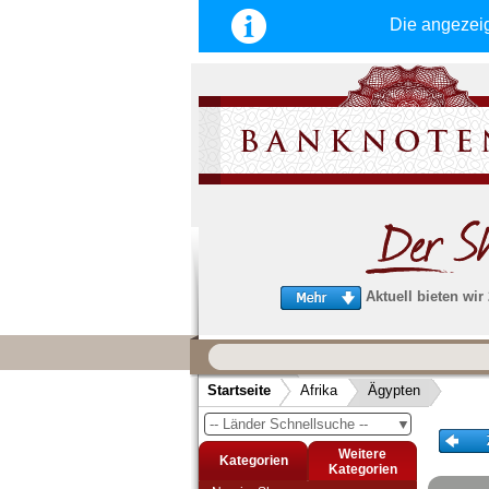
Die angezei
Aktuell bieten wir
Wir garantieren
schnellen, sicheren und zuverlä
Startseite
Afrika
Ägypten
Service
-- Länder Schnellsuche --
▼
Schneller und sicherer Versand
-
Bestellungen werktags bis 14:00 Uhr, 
Weitere
Kategorien
noch am selben Tag verschickt werden
Kategorien
(Versand mit DHL oder Deutsche Post)