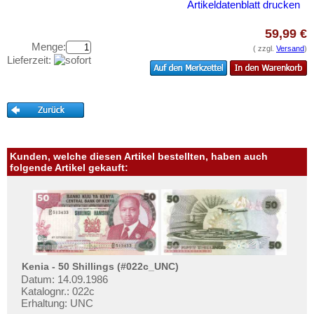
Libanon
Artikeldatenblatt drucken
Testbanknoten
Macao
Banknotenbriefe
59,99 €
Malaya
Menge:
Kataloge
( zzgl.
Versand
)
Lieferzeit:
Malaya & Britisch Borneo
Aufbewahrung
Malaysia
Gutscheine
Malediven
Ihre Bewertungen
Mongolei
Kontakt
Myanmar
Kunden, welche diesen Artikel bestellten, haben auch
Nagorny Karabach
folgende Artikel gekauft:
Informationen
Nepal
Preislisten
Niederländisch Indien
Ankauf
Nordkorea
Erhaltungsgrade
Oman
Gratisbanknoten
Kenia - 50 Shillings (#022c_UNC)
Pakistan
Datum: 14.09.1986
FAQ
Katalognr.: 022c
Philippinen
Erhaltung: UNC