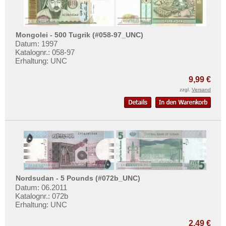
Vietnam
Vietnam Süd
Mongolei - 500 Tugrik (#058-97_UNC)
Datum: 1997
Katalognr.: 058-97
Erhaltung: UNC
9,99 €
zzgl.
Versand
Nordsudan - 5 Pounds (#072b_UNC)
Datum: 06.2011
Katalognr.: 072b
Erhaltung: UNC
2,49 €