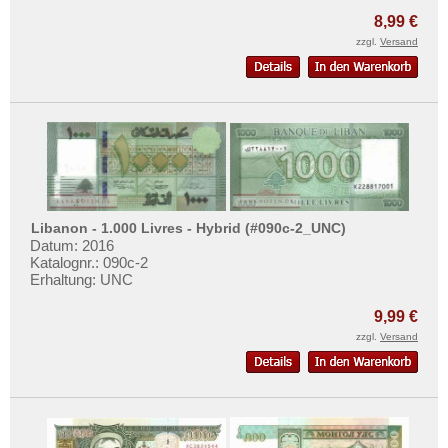
Portugiesisch Indien
Mehr über...
8,99 €
Saudi Arabien
Zahlungsbedingungen
zzgl.
Versand
Singapur
Privatsphäre und Datenschutz
Sri Lanka
Widerrufsbelehrung
Straits Settlements
Liefer- und Versandkosten
Süd-Ossetien
AGB
Südkorea
Impressum
Syrien
Libanon - 1.000 Livres - Hybrid (#090c-2_UNC)
Tadschikistan
Datum: 2016
Katalognr.: 090c-2
Taiwan
Erhaltung: UNC
Thailand
9,99 €
Timor
zzgl.
Versand
Turkmenistan
Usbekistan
Vereinigte Arabische Emirate