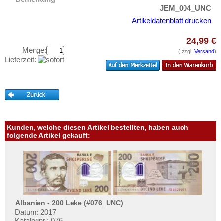
Katar und Dubai
Testbanknoten
JEM_004_UNC
Kirgisistan
Banknotenbriefe
Artikeldatenblatt drucken
Korea (alt)
Kataloge
24,99 €
Kuwait
Aufbewahrung
Menge:
( zzgl.
Versand
)
Laos
Lieferzeit:
Gutscheine
Libanon
Ihre Bewertungen
Macao
Kontakt
Malaya
Malaya & Britisch Borneo
Informationen
Kunden, welche diesen Artikel bestellten, haben auch
Malaysia
folgende Artikel gekauft:
Preislisten
Malediven
Ankauf
Mongolei
Erhaltungsgrade
Myanmar
Gratisbanknoten
Nagorny Karabach
FAQ
Albanien - 200 Leke (#076_UNC)
Nepal
Datum: 2017
Katalognr.: 076