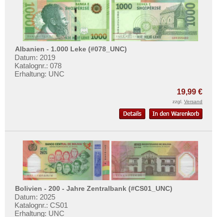
Thailand
Timor
Turkmenistan
Usbekistan
Albanien - 1.000 Leke (#078_UNC)
Datum: 2019
Vereinigte Arabische Emirate
Katalognr.: 078
Erhaltung: UNC
Vietnam
Vietnam Süd
19,99 €
zzgl.
Versand
Bolivien - 200 - Jahre Zentralbank (#CS01_UNC)
Datum: 2025
Katalognr.: CS01
Erhaltung: UNC