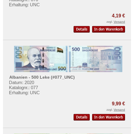
Niederländisch Indien
Mehr über...
Erhaltung: UNC
Nordkorea
Zahlungsbedingungen
4,19 €
Oman
Privatsphäre und Datenschutz
zzgl.
Versand
Pakistan
Widerrufsbelehrung
Philippinen
Liefer- und Versandkosten
Portugiesisch Indien
AGB
Saudi Arabien
Impressum
Singapur
Sri Lanka
Albanien - 500 Leke (#077_UNC)
Straits Settlements
Datum: 2020
Katalognr.: 077
Süd-Ossetien
Erhaltung: UNC
Südkorea
9,99 €
Syrien
zzgl.
Versand
Tadschikistan
Taiwan