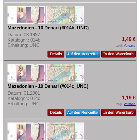
Slowenien
Mehr über...
Spanien
Zahlungsbedingungen
Spitzbergen
Privatsphäre und Datenschutz
Mazedonien - 10 Denari (#014b_UNC)
Tatarstan
Widerrufsbelehrung
Datum: 08.1997
Transnistrien
1,49 €
Katalognr.: 014b
Liefer- und Versandkosten
Erhaltung: UNC
zzgl.
Versand
Tschechische Republik
AGB
Tschechoslowakei
Impressum
Türkei
Ukraine
Ungarn
Mazedonien - 10 Denari (#014c_UNC)
Datum: 01.2001
Vatikan
1,19 €
Katalognr.: 014c
Weissrussland
Erhaltung: UNC
zzgl.
Versand
Zypern