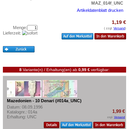
Niederlande
Testbanknoten
MAZ_014f_UNC
Nordirland
Artikeldatenblatt drucken
Banknotenbriefe
Norwegen
Kataloge
1,19 €
Österreich
Menge:
Aufbewahrung
( zzgl.
Versand
)
Lieferzeit:
Polen
Gutscheine
Portugal
Ihre Bewertungen
Rumänien
Kontakt
Russland
Saarland
8
Variante(n) / Erhaltung(en)
ab
0,99 €
verfügbar:
Informationen
San Marino
Preislisten
Schottland
Ankauf
Schweden
Erhaltungsgrade
Mazedonien - 10 Denari (#014a_UNC)
Schweiz
Datum: 08.09.1996
Gratisbanknoten
1,99 €
Katalognr.: 014a
Serbien
Erhaltung: UNC
FAQ
zzgl.
Versand
Slowakei