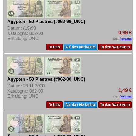
Mehr über...
Lesotho
Liberia
Zahlungsbedingungen
Ägypten - 50 Piastres (#062-99_UNC)
Libyen
Privatsphäre und Datenschutz
Datum: (19)99
Madagaskar
Widerrufsbelehrung
0,99 €
Katalognr.: 062-99
Erhaltung: UNC
zzgl.
Versand
Malawi
Liefer- und Versandkosten
Mali
AGB
Marokko
Impressum
Mauretanien
Mauritius
Ägypten - 50 Piastres (#062-00_UNC)
Mozambique
Datum: 23.11.2000
1,49 €
Katalognr.: 062-00
Namibia
Erhaltung: UNC
zzgl.
Versand
Niger
Nigeria
Ostafrika
Portugiesisch Guinea