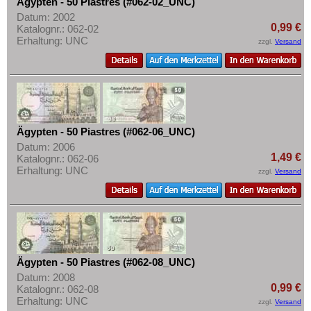
Ägypten - 50 Piastres (#062-02_UNC)
Rhodesien
Datum: 2002
0,99 €
Katalognr.: 062-02
Rhodesien & Nyasaland
Erhaltung: UNC
zzgl.
Versand
Ruanda
Ruanda-Burundi
Sambia
Sao Tome & Principe
Ägypten - 50 Piastres (#062-06_UNC)
Senegal
Datum: 2006
Seychellen
1,49 €
Katalognr.: 062-06
Erhaltung: UNC
zzgl.
Versand
Sierra Leone
Somalia
Somaliland
St. Helena
Süd Sudan
Ägypten - 50 Piastres (#062-08_UNC)
Datum: 2008
Südafrika
0,99 €
Katalognr.: 062-08
Erhaltung: UNC
Sudan
zzgl.
Versand