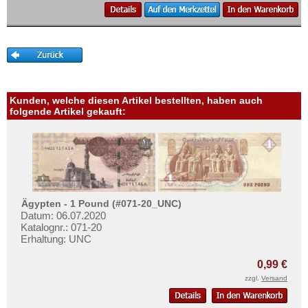
Swaziland
Tansania
Togo
Tschad
Tunesien
Kunden, welche diesen Artikel bestellten, haben auch
folgende Artikel gekauft:
Uganda
Westafrikanische Staaten
Zaire
Zentralafrikanische Republik
Zentralafrikanische Staaten
Ägypten - 1 Pound (#071-20_UNC)
Datum: 06.07.2020
Zimbabwe
Katalognr.: 071-20
Erhaltung: UNC
0,99 €
zzgl.
Versand