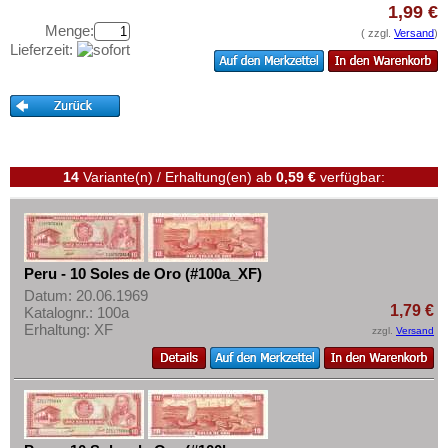
Uruguay
Testbanknoten
1,99 €
USA
Menge:
( zzgl.
Versand
)
Banknotenbriefe
Lieferzeit:
Venezuela
Kataloge
Aufbewahrung
Gutscheine
14
Variante(n) / Erhaltung(en)
ab
0,59 €
verfügbar:
Ihre Bewertungen
Kontakt
Informationen
Peru - 10 Soles de Oro (#100a_XF)
Preislisten
Datum: 20.06.1969
1,79 €
Katalognr.: 100a
Ankauf
Erhaltung: XF
zzgl.
Versand
Erhaltungsgrade
Gratisbanknoten
FAQ