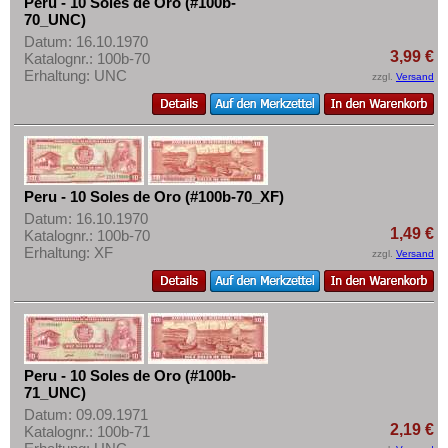
Peru - 10 Soles de Oro (#100b-
Mehr über...
70_UNC)
Datum: 16.10.1970
Zahlungsbedingungen
3,99 €
Katalognr.: 100b-70
Privatsphäre und Datenschutz
Erhaltung: UNC
zzgl.
Versand
Widerrufsbelehrung
Liefer- und Versandkosten
AGB
Impressum
Peru - 10 Soles de Oro (#100b-70_XF)
Datum: 16.10.1970
1,49 €
Katalognr.: 100b-70
Erhaltung: XF
zzgl.
Versand
Peru - 10 Soles de Oro (#100b-
71_UNC)
Datum: 09.09.1971
2,19 €
Katalognr.: 100b-71