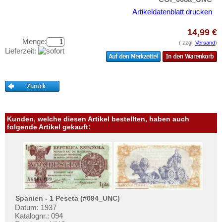
Testbanknoten
Samoa
Artikeldatenblatt drucken
Banknotenbriefe
Tahiti
14,99 €
Kataloge
Tonga
Menge:
( zzgl.
Versand
)
Aufbewahrung
Vanuatu
Lieferzeit:
Gutscheine
Ihre Bewertungen
Kontakt
Kunden, welche diesen Artikel bestellten, haben auch
Informationen
folgende Artikel gekauft:
Preislisten
Ankauf
Erhaltungsgrade
Gratisbanknoten
Spanien - 1 Peseta (#094_UNC)
FAQ
Datum: 1937
Katalognr.: 094