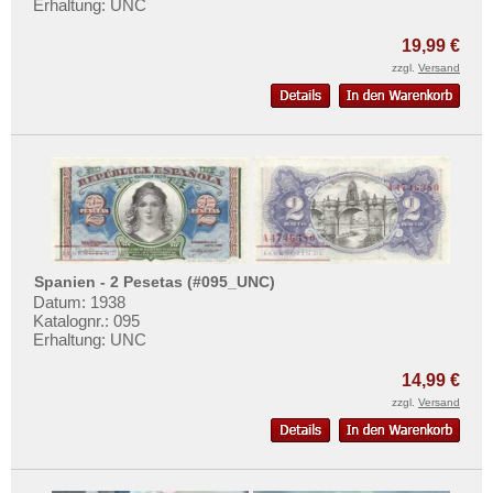
Erhaltung: UNC
Mehr über...
19,99 €
Zahlungsbedingungen
zzgl.
Versand
Privatsphäre und Datenschutz
Widerrufsbelehrung
Liefer- und Versandkosten
AGB
Impressum
Spanien - 2 Pesetas (#095_UNC)
Datum: 1938
Katalognr.: 095
Erhaltung: UNC
14,99 €
zzgl.
Versand