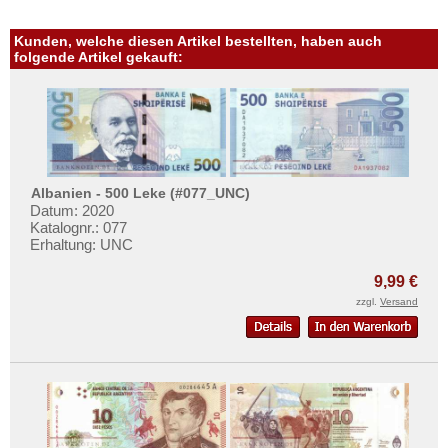
Sri Lanka
Straits Settlements
Kunden, welche diesen Artikel bestellten, haben auch
folgende Artikel gekauft:
Süd-Ossetien
Südkorea
Syrien
Tadschikistan
Taiwan
Albanien - 500 Leke (#077_UNC)
Datum: 2020
Thailand
Katalognr.: 077
Timor
Erhaltung: UNC
Turkmenistan
9,99 €
Usbekistan
zzgl.
Versand
Vereinigte Arabische Emirate
Vietnam
Vietnam Süd