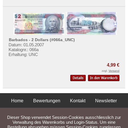
Barbados - 2 Dollars (#066a_UNC)
Datum: 01.05.2007
Katalognr.: 066a
Erhaltung: UNC
4,99 €
zzgl.
Versand
Home
Bewertungen
Kontakt
Newsletter
Privatsphäre und Datenschutz
Impressum
AGB
Dieser Shop verwendet Session-Cookies ausschliesslich zur
Liefer- und Versandkosten
Verwaltung des Warenkorbs und Login-Status. Um eine
Bestellung abzugeben müssen Session-Cookies zugelassen