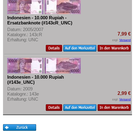
Malaya & Britisch Borneo
Mehr über...
Malaysia
Zahlungsbedingungen
Indonesien - 10.000 Rupiah -
Malediven
Privatsphäre und Datenschutz
Ersatzbanknote (#143cR_UNC)
Mongolei
Datum: 2005/2007
Widerrufsbelehrung
7,99 €
Katalognr.: 143cR
Myanmar
Erhaltung: UNC
Liefer- und Versandkosten
zzgl.
Versand
Nagorny Karabach
AGB
Nepal
Impressum
Niederländisch Indien
Nordkorea
Indonesien - 10.000 Rupiah
Oman
(#143e_UNC)
Datum: 2009
Pakistan
2,99 €
Katalognr.: 143e
Erhaltung: UNC
Philippinen
zzgl.
Versand
Portugiesisch Indien
Saudi Arabien
Singapur