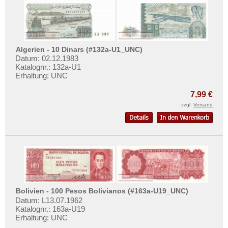
Algerien - 10 Dinars (#132a-U1_UNC)
Datum: 02.12.1983
Katalognr.: 132a-U1
Erhaltung: UNC
7,99 €
zzgl.
Versand
Bolivien - 100 Pesos Bolivianos (#163a-U19_UNC)
Datum: L13.07.1962
Katalognr.: 163a-U19
Erhaltung: UNC