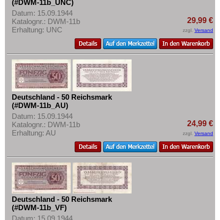
(#DWM-11b_UNC)
Mehr über...
Datum: 15.09.1944
29,99 €
Zahlungsbedingungen
Katalognr.: DWM-11b
Erhaltung: UNC
zzgl.
Versand
Privatsphäre und Datenschutz
Widerrufsbelehrung
Liefer- und Versandkosten
AGB
Impressum
Deutschland - 50 Reichsmark
(#DWM-11b_AU)
Datum: 15.09.1944
24,99 €
Katalognr.: DWM-11b
Erhaltung: AU
zzgl.
Versand
Deutschland - 50 Reichsmark
(#DWM-11b_VF)
Datum: 15.09.1944