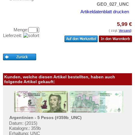
Iranisch Aserbaidschan
Testbanknoten
GEO_027_UNC
Israel
Artikeldatenblatt drucken
Banknotenbriefe
Japan
Kataloge
5,99 €
Jemen, Arabische Rep.
Menge:
Aufbewahrung
( zzgl.
Versand
)
Lieferzeit:
Jemen, Demokratische Rep.
Gutscheine
Jordanien
Ihre Bewertungen
Kambodscha
Kontakt
Kasachstan
Katar
Informationen
Kunden, welche diesen Artikel bestellten, haben auch
Katar und Dubai
folgende Artikel gekauft:
Preislisten
Kirgisistan
Ankauf
Korea (alt)
Erhaltungsgrade
Kuwait
Gratisbanknoten
Laos
Argentinien - 5 Pesos (#359b_UNC)
FAQ
Datum: (2015)
Libanon
Katalognr.: 359b
Erhaltung: UNC