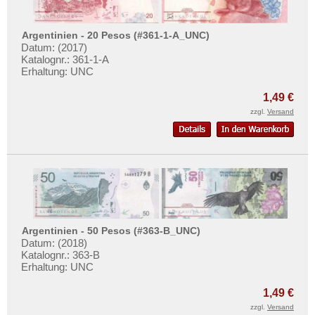
Saudi Arabien
Singapur
Argentinien - 20 Pesos (#361-1-A_UNC)
Sri Lanka
Datum: (2017)
Katalognr.: 361-1-A
Straits Settlements
Erhaltung: UNC
Süd-Ossetien
1,49 €
Südkorea
zzgl.
Versand
Syrien
Tadschikistan
Taiwan
Thailand
Timor
Argentinien - 50 Pesos (#363-B_UNC)
Turkmenistan
Datum: (2018)
Katalognr.: 363-B
Usbekistan
Erhaltung: UNC
Vereinigte Arabische Emirate
1,49 €
Vietnam
zzgl.
Versand